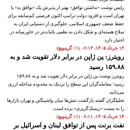
رایس نوشت «نداشتن توافق» بهتر از پذیرش یک «توافق بد» با
تهران است و افزود دولت ترامپ اکنون فرصتی کم‌سابقه برای
حفظ ضعف جمهوری اسلامی، جلوگیری از دستیابی ایران به
سلاح هسته‌ای و شکل دادن به نظمی باثبات‌تر در خاورمیانه در
اختیار دارد.
۱۴ خرداد ۱۴۰۵، ۰۶:۱۳ (‎+۱ گرینویچ)
رویترز: ین ژاپن در برابر دلار تقویت شد و به
۱۵۹.۸۸ رسید
رویترز نوشت ین ژاپن در برابر دلار تقویت شد و به ۱۵۹.۸۸
رسید؛ معامله‌گران این سطح را نزدیک به محدوده مداخله ارزی
می‌دانند.
تحلیلگران گفتند بازگشت تنش‌ها میان واشینگتن و تهران بازارها
را به سمت «ریسک‌گریزی» برده است.
۱۴ خرداد ۱۴۰۵، ۰۶:۱۱ (‎+۱ گرینویچ)
نفت برنت پس از توافق لبنان و اسرائیل بر