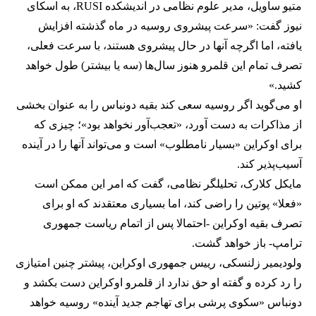
متیو ساویل، مدیر علوم نظامی در اندیشکده RUSI، به اسکای
نیوز گفت: «سرعت پیشروی روسیه در ماه گذشته افزایش
یافته، اما اگرچه آنها در حال پیشروی هستند، با سرعت فعلی،
تصرف تمام این قلمرو هنوز سال‌ها (سه یا بیشتر) طول خواهد
کشید.»
او می‌گوید اگر روسیه سعی کند بقیه دونباس را به عنوان بخشی
از مذاکرات به دست آورد، «تعجب‌آور نخواهد بود»؛ چیزی که
برای اوکراین «بسیار نامطلوب» است و می‌تواند آنها را در آینده
آسیب‌پذیر کند.
مایکل کلارک، تحلیلگر نظامی، گفت که امر این ممکن است
«فعلا» پوتین را راضی کند، اما بسیاری معتقدند که او برای
تصرف بقیه اوکراین -احتمالا پس از اتمام ریاست جمهوری
ترامپ- باز خواهد گشت.
ولودیمیر زلنسکی، رییس جمهوری اوکراین، پیشتر چنین امتیازی
را رد کرده و گفته او حق ندارد از قلمرو اوکراین دست بکشد و
دونباس «سکوی پرشی برای تهاجم جدید آینده» روسیه خواهد