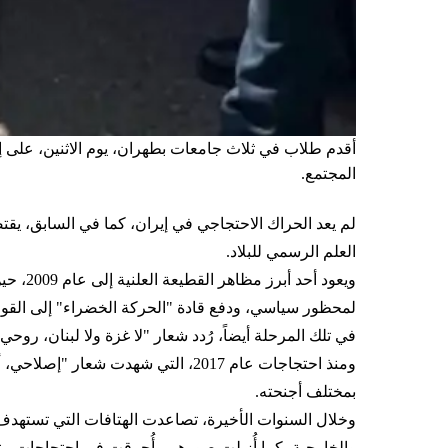
أقدم طلاب في ثلاث جامعات بطهران، يوم الاثنين، على إح
المجتمع.
لم يعد الحراك الاحتجاجي في إيران، كما في السابق، يقتص
العلم الرسمي للبلاد.
ويعود 
لمحظور سياسي، ودفع قادة "الحركة الخضراء" إلى القول 
في تلك المرحلة أيضاً، رُدد شعار "لا غزة ولا لبنان، روح
ومنذ احتجاجات عام 2017، التي شهدت
بمختلف أجنحته.
وخلال السنوات الأخيرة، تصاعدت الهتافات التي تستهدف
والخارجية، كما أُزيلت صورهم وأُحرقت في احتجاجات مت