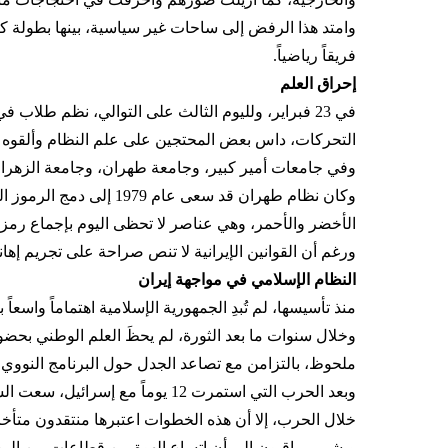
فريقاً رياضياً.
إحراق العلم
في 23 فبراير، ولليوم الثالث على التوالي، نظم طل
التحركات، داس بعض المحتجين على علم النظام وألقوه با
وفي جامعات أمير كبير، وجامعة طهران، وجامعة الزهراء،
وكان نظام طهران قد سعى
الأخضر والأحمر، وهي عناصر لا تحظى اليوم بإجماع رمزي 
ورغم أن القوانين الإيرانية لا تنص صراحة على تجريم إها
النظام الإسلامي في مواجهة إيران
منذ تأسيسها، لم تُبدِ الجمهورية الإسلامية اهتماماً واسع
وخلال سنوات ما بعد الثورة، لم يحظَ العلم الوطني بحض
ملحوظ، بالتزامن مع تصاعد الجدل حول البرنامج النوو
وبعد الحرب التي استمرت 12 يوم
خلال الحرب، إلا أن هذه الخطوات اعتبرها منتقدون متأخر
ويشير مراقبون إلى أن اتساع الهوة بين قطاعات من الم