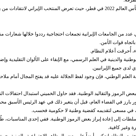
وامتد هذا الرفض إلى ساحات غير سياسية، بينها بطولة كأس العالم 2022 في قطر، حيث تعرض
اب في عدد من الجامعات الإيرانية تجمعات احتجاجية رددوا خلالها شعارا
تجاه قوات الأمن.
 أُحرقت أعلام النظام.
 عام 1979 إلى دمج الرموز الوطنية والدينية في العلم الرسمي، مع الإبقاء على الألوان 
لدى جميع الإيرانيين.
نة العلم الوطني، فإن وجود لفظ الجلالة عليه قد يفتح المجال أمام ملا
اً ببعض الرموز والتقاليد الوطنية. فقد حاول الخميني استبدال احتفالات ا
ور بارز في الفضاء العام، قبل أن يتغير ذلك في عهد الرئيس الأسبق م
ي، في مسعى لتقديمه كقضية وطنية لا حكومية فحسب.
اً مع إسرائيل، سعت السلطات إلى إعادة إبراز بعض الرموز الوطنية. ففي إحدى المن
ة وغير كافية.
جتمع والنظام انعكس أيضاً على بعض المظاهر الاجتماعية والدينية، 