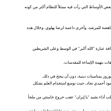
 المنتخب الإيراني لانتقادات من بعض الأوساط التي رأت فيه ممثلاً للنظام أكثر من كونه
ت مناهضة للمرشد، وأخرى داعمة لرضا بهلوي. وخلال هذه
التقليدية وإضافة عبارة "الله أكبر" في الوسط وعلى الشريطين
حقات بتهمة الإساءة للمقدسات.
لنوروز بمناسبات دينية، دون أن ينجح في ذلك.
حمود أحمدي‌ نجاد، حيث توسع استخدام العلم بشكل
اسبات، طُلب أداء نشيد "يا إيران" عقب خروج خامنئي من ملجأ
حيث شهدت بعض مراسم تشييع ضحايا احتجاجات سابقة