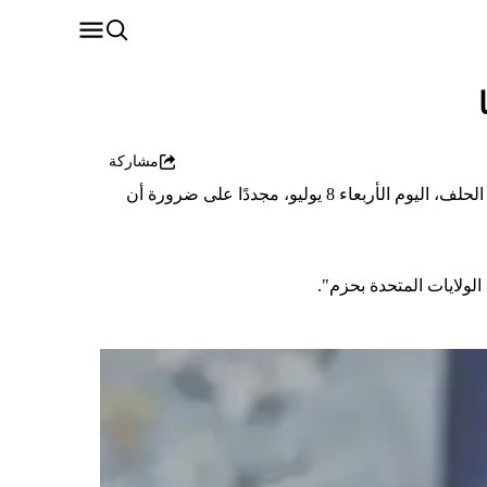
مشاركة
قال الأمين العام لحلف شمال الأطلسي "الناتو"، مارك روته، قبيل اجتماع قادة الحلف في أنقرة، إنه من المتوقع أن يؤكد أعضاء الحلف، اليوم الأربعاء 8 يوليو، مجددًا على ضرورة أن
 الولايات المتحدة بحزم".