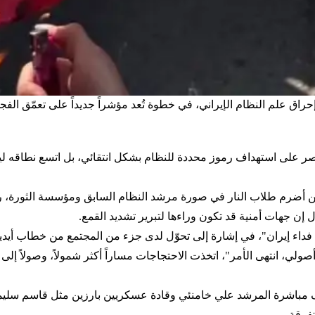
راق علم النظام الإيراني، في خطوة تُعد مؤشراً جديداً على تعمّق الف
ر على استهداف رموز محددة للنظام بشكل انتقائي، بل اتسع نطاقه ليطال
أحد أبرز مظاهر القطيعة العلنية إلى عام 2009، حين أضرم طلاب النار في صورة مرشد النظام السابق
إن جهات أمنية قد تكون وراءها لتبرير تشديد القمع.
ي فداء إيران"، في إشارة إلى تحوّل لدى جزء من المجتمع من خطاب أيديو
 شعار "إصلاحي، أصولي، انتهى الأمر"، اتخذت الاحتجاجات مساراً أكثر شمولاً، وص
 مباشرة المرشد علي خامنئي وقادة عسكريين بارزين مثل قاسم سليمان
فرقة.