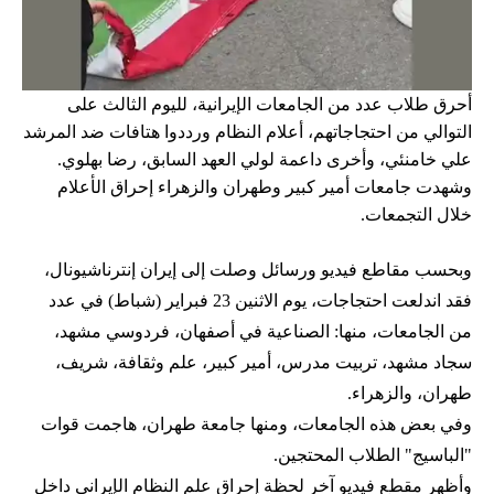
أحرق طلاب عدد من الجامعات الإيرانية، لليوم الثالث على
التوالي من احتجاجاتهم، أعلام النظام ورددوا هتافات ضد المرشد
علي خامنئي، وأخرى داعمة لولي العهد السابق، رضا بهلوي.
وشهدت جامعات أمير كبير وطهران والزهراء إحراق الأعلام
خلال التجمعات.
وبحسب مقاطع فيديو ورسائل وصلت إلى إيران إنترناشيونال،
فقد اندلعت احتجاجات، يوم الاثنين 23 فبراير (شباط) في عدد
من الجامعات، منها: الصناعية في أصفهان، فردوسي مشهد،
سجاد مشهد، تربيت مدرس، أمير كبير، علم وثقافة، شريف،
طهران، والزهراء.
وفي بعض هذه الجامعات، ومنها جامعة طهران، هاجمت قوات
"الباسيج" الطلاب المحتجين.
وأظهر مقطع فيديو آخر لحظة إحراق علم النظام الإيراني داخل