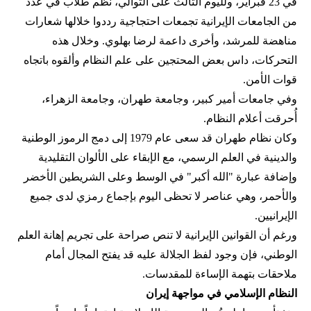
في 23 فبراير، ولليوم الثالث على التوالي، نظم طلاب في عدد
من الجامعات الإيرانية تجمعات احتجاجية رددوا خلالها شعارات
مناهضة للمرشد، وأخرى داعمة لرضا بهلوي. وخلال هذه
التحركات، داس بعض المحتجين على علم النظام وألقوه باتجاه
قوات الأمن.
وفي جامعات أمير كبير، وجامعة طهران، وجامعة الزهراء،
أُحرقت أعلام النظام.
وكان نظام طهران قد سعى عام 1979 إلى دمج الرموز الوطنية
والدينية في العلم الرسمي، مع الإبقاء على الألوان التقليدية
وإضافة عبارة "الله أكبر" في الوسط وعلى الشريطين الأخضر
والأحمر، وهي عناصر لا تحظى اليوم بإجماع رمزي لدى جميع
الإيرانيين.
ورغم أن القوانين الإيرانية لا تنص صراحة على تجريم إهانة العلم
الوطني، فإن وجود لفظ الجلالة عليه قد يفتح المجال أمام
ملاحقات بتهمة الإساءة للمقدسات.
النظام الإسلامي في مواجهة إيران