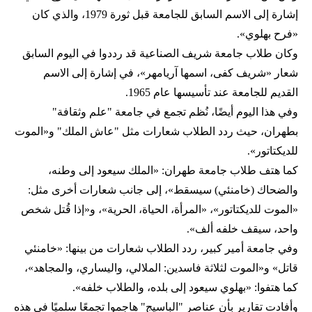
إشارة إلى الاسم السابق للجامعة قبل ثورة 1979، والذي كان
«فرح بهلوي».
وكان طلاب جامعة شريف الصناعية قد رددوا في اليوم السابق
شعار «شريف كفى، اسمها آريامهر»، في إشارة إلى الاسم
القديم للجامعة عند تأسيسها عام 1965.
وفي هذا اليوم أيضًا، نُظم تجمع في جامعة "علم وثقافة"
بطهران، حيث ردد الطلاب شعارات مثل "عاش الملك" و«الموت
للديكتاتور».
كما هتف طلاب جامعة طهران: «الملك سيعود إلى وطنه،
والضحاك (خامنئي) سيسقط»، إلى جانب شعارات أخرى مثل:
«الموت للديكتاتور»، «المرأة، الحياة، الحرية»، و«إذا قُتل شخص
واحد، سيقف خلفه ألف».
وفي جامعة أمير كبير، ردد الطلاب شعارات من بينها: «خامنئي
قاتل» و«الموت لثلاثة فاسدين: الملالي، واليساري، والمجاهد»،
كما هتفوا: «بهلوي سيعود إلى بلده، والطلاب خلفه».
وأفادت تقارير بأن عناصر "الباسيج" هاجموا تجمعًا سلميًا في هذه