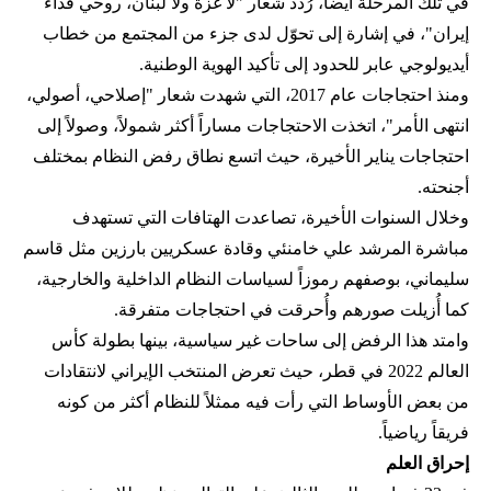
في تلك المرحلة أيضاً، رُدد شعار "لا غزة ولا لبنان، روحي فداء
إيران"، في إشارة إلى تحوّل لدى جزء من المجتمع من خطاب
أيديولوجي عابر للحدود إلى تأكيد الهوية الوطنية.
ومنذ احتجاجات عام 2017، التي شهدت شعار "إصلاحي، أصولي،
انتهى الأمر"، اتخذت الاحتجاجات مساراً أكثر شمولاً، وصولاً إلى
احتجاجات يناير الأخيرة، حيث اتسع نطاق رفض النظام بمختلف
أجنحته.
وخلال السنوات الأخيرة، تصاعدت الهتافات التي تستهدف
مباشرة المرشد علي خامنئي وقادة عسكريين بارزين مثل قاسم
سليماني، بوصفهم رموزاً لسياسات النظام الداخلية والخارجية،
كما أُزيلت صورهم وأُحرقت في احتجاجات متفرقة.
وامتد هذا الرفض إلى ساحات غير سياسية، بينها بطولة كأس
العالم 2022 في قطر، حيث تعرض المنتخب الإيراني لانتقادات
من بعض الأوساط التي رأت فيه ممثلاً للنظام أكثر من كونه
فريقاً رياضياً.
إحراق العلم