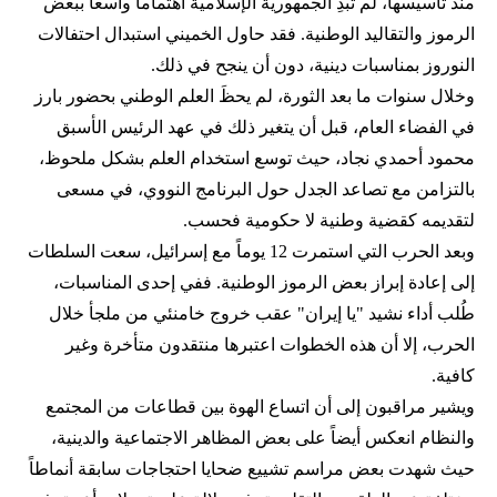
منذ تأسيسها، لم تُبدِ الجمهورية الإسلامية اهتماماً واسعاً ببعض
الرموز والتقاليد الوطنية. فقد حاول الخميني استبدال احتفالات
النوروز بمناسبات دينية، دون أن ينجح في ذلك.
وخلال سنوات ما بعد الثورة، لم يحظَ العلم الوطني بحضور بارز
في الفضاء العام، قبل أن يتغير ذلك في عهد الرئيس الأسبق
محمود أحمدي‌ نجاد، حيث توسع استخدام العلم بشكل ملحوظ،
بالتزامن مع تصاعد الجدل حول البرنامج النووي، في مسعى
لتقديمه كقضية وطنية لا حكومية فحسب.
وبعد الحرب التي استمرت 12 يوماً مع إسرائيل، سعت السلطات
إلى إعادة إبراز بعض الرموز الوطنية. ففي إحدى المناسبات،
طُلب أداء نشيد "يا إيران" عقب خروج خامنئي من ملجأ خلال
الحرب، إلا أن هذه الخطوات اعتبرها منتقدون متأخرة وغير
كافية.
ويشير مراقبون إلى أن اتساع الهوة بين قطاعات من المجتمع
والنظام انعكس أيضاً على بعض المظاهر الاجتماعية والدينية،
حيث شهدت بعض مراسم تشييع ضحايا احتجاجات سابقة أنماطاً