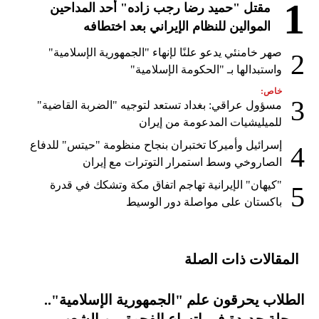
1
مقتل "حميد رضا رجب زاده" أحد المداحين
الموالين للنظام الإيراني بعد اختطافه
صهر خامنئي يدعو علنًا لإنهاء "الجمهورية الإسلامية"
2
واستبدالها بـ "الحكومة الإسلامية"
خاص:
3
مسؤول عراقي: بغداد تستعد لتوجيه "الضربة القاضية"
للميليشيات المدعومة من إيران
إسرائيل وأميركا تختبران بنجاح منظومة "حيتس" للدفاع
4
الصاروخي وسط استمرار التوترات مع إيران
"كيهان" الإيرانية تهاجم اتفاق مكة وتشكك في قدرة
5
باكستان على مواصلة دور الوسيط
المقالات ذات الصلة
الطلاب يحرقون علم "الجمهورية الإسلامية"..