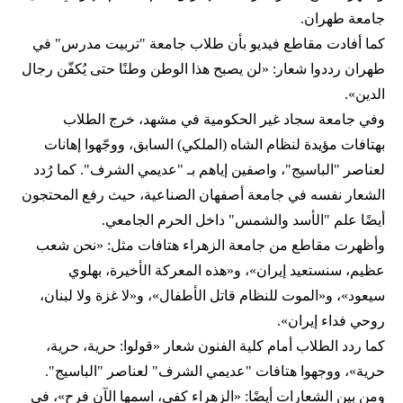
جامعة طهران.
كما أفادت مقاطع فيديو بأن طلاب جامعة "تربيت مدرس" في
طهران رددوا شعار: «لن يصبح هذا الوطن وطنًا حتى يُكفّن رجال
الدين».
وفي جامعة سجاد غير الحكومية في مشهد، خرج الطلاب
بهتافات مؤيدة لنظام الشاه (الملكي) السابق، ووجّهوا إهانات
لعناصر "الباسيج"، واصفين إياهم بـ "عديمي الشرف". كما رُدد
الشعار نفسه في جامعة أصفهان الصناعية، حيث رفع المحتجون
أيضًا علم "الأسد والشمس" داخل الحرم الجامعي.
وأظهرت مقاطع من جامعة الزهراء هتافات مثل: «نحن شعب
عظيم، سنستعيد إيران»، و«هذه المعركة الأخيرة، بهلوي
سيعود»، و«الموت للنظام قاتل الأطفال»، و«لا غزة ولا لبنان،
روحي فداء إيران».
كما ردد الطلاب أمام كلية الفنون شعار «قولوا: حرية، حرية،
حرية»، ووجهوا هتافات "عديمي الشرف" لعناصر "الباسيج".
ومن بين الشعارات أيضًا: «الزهراء كفى، اسمها الآن فرح»، في