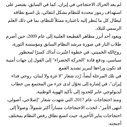
لم يعد الحراك الاحتجاجي في إيران، كما في السابق، يقتصر على
استهداف رموز محددة للنظام بشكل انتقائي، بل اتسع نطاقه
ليطال كل ما يُنظر إليه باعتباره ممثلاً للنظام، بما في ذلك العلم
الرسمي للبلاد.
ويعود أحد أبرز مظاهر القطيعة العلنية إلى عام 2009، حين أضرم
طلاب النار في صورة مرشد النظام السابق ومؤسسة الثورة،
روح‌الله الخميني، في خطوة اعتُبرت آنذاك كسرًا لمحظور
سياسي، ودفع قادة "الحركة الخضراء" إلى القول إن جهات أمنية
قد تكون وراءها لتبرير تشديد القمع.
في تلك المرحلة أيضاً، رُدد شعار "لا غزة ولا لبنان، روحي فداء
إيران"، في إشارة إلى تحوّل لدى جزء من المجتمع من خطاب
أيديولوجي عابر للحدود إلى تأكيد الهوية الوطنية.
ومنذ احتجاجات عام 2017، التي شهدت شعار "إصلاحي، أصولي،
انتهى الأمر"، اتخذت الاحتجاجات مساراً أكثر شمولاً، وصولاً إلى
احتجاجات يناير الأخيرة، حيث اتسع نطاق رفض النظام بمختلف
أجنحته.