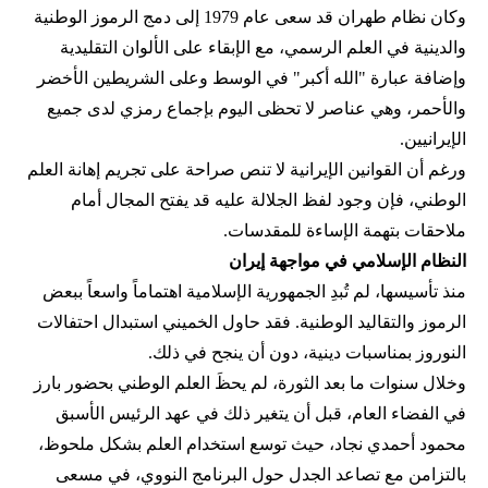
وكان نظام طهران قد سعى عام 1979 إلى دمج الرموز الوطنية
والدينية في العلم الرسمي، مع الإبقاء على الألوان التقليدية
وإضافة عبارة "الله أكبر" في الوسط وعلى الشريطين الأخضر
والأحمر، وهي عناصر لا تحظى اليوم بإجماع رمزي لدى جميع
الإيرانيين.
ورغم أن القوانين الإيرانية لا تنص صراحة على تجريم إهانة العلم
الوطني، فإن وجود لفظ الجلالة عليه قد يفتح المجال أمام
ملاحقات بتهمة الإساءة للمقدسات.
النظام الإسلامي في مواجهة إيران
منذ تأسيسها، لم تُبدِ الجمهورية الإسلامية اهتماماً واسعاً ببعض
الرموز والتقاليد الوطنية. فقد حاول الخميني استبدال احتفالات
النوروز بمناسبات دينية، دون أن ينجح في ذلك.
وخلال سنوات ما بعد الثورة، لم يحظَ العلم الوطني بحضور بارز
في الفضاء العام، قبل أن يتغير ذلك في عهد الرئيس الأسبق
محمود أحمدي‌ نجاد، حيث توسع استخدام العلم بشكل ملحوظ،
بالتزامن مع تصاعد الجدل حول البرنامج النووي، في مسعى