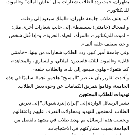
بطهران، حيث ردد الطلاب شعارات مثل "عاش الملك" و«الموت
للديكتاتور».
كما هتف طلاب جامعة طهران: «الملك سيعود إلى وطنه،
والضحاك (خامنئي) سيسقط»، إلى جانب شعارات أخرى مثل:
«الموت للديكتاتور»، «المرأة، الحياة، الحرية»، و«إذا قُتل شخص
واحد، سيقف خلفه ألف».
وفي جامعة أمير كبير، ردد الطلاب شعارات من بينها: «خامنئي
قاتل» و«الموت لثلاثة فاسدين: الملالي، واليساري، والمجاهد»،
كما هتفوا: «بهلوي سيعود إلى بلده، والطلاب خلفه».
وأفادت تقارير بأن عناصر "الباسيج" هاجموا تجمعًا سلميًا في هذه
الجامعة، وقاموا بتمزيق الكمامات عن وجوه بعض الطلاب.
تهديدات للطلاب المحتجين
تشير الرسائل الواردة إلى "إيران إنترناشيونال" إلى تعرض
الطلاب المحتجين للتهديد ومحاولات التعرف عليهم واعتقالهم.
وبحسب هذه الرسائل، تم تهديد طلاب في مشهد بالفصل من
الجامعة بسبب مشاركتهم في الاحتجاجات.