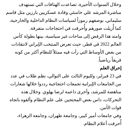
وخلال السنوات الأخيرة، تصاعدت الهتافات التي تستهدف
مباشرة المرشد علي خامنئي وقادة عسكريين بارزين مثل قاسم
سليماني، بوصفهم رموزاً لسياسات النظام الداخلية والخارجية،
كما أُزيلت صورهم وأُحرقت في احتجاجات متفرقة.
وامتد هذا الرفض إلى ساحات غير سياسية، بينها بطولة كأس
العالم 2022 في قطر، حيث تعرض المنتخب الإيراني لانتقادات
من بعض الأوساط التي رأت فيه ممثلاً للنظام أكثر من كونه
فريقاً رياضياً.
إحراق العلم
في 23 فبراير، ولليوم الثالث على التوالي، نظم طلاب في عدد
من الجامعات الإيرانية تجمعات احتجاجية رددوا خلالها شعارات
مناهضة للمرشد، وأخرى داعمة لرضا بهلوي. وخلال هذه
التحركات، داس بعض المحتجين على علم النظام وألقوه باتجاه
قوات الأمن.
وفي جامعات أمير كبير، وجامعة طهران، وجامعة الزهراء،
أُحرقت أعلام النظام.