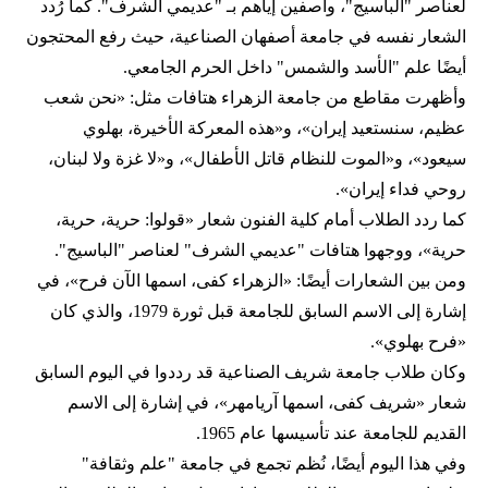
لعناصر "الباسيج"، واصفين إياهم بـ "عديمي الشرف". كما رُدد
الشعار نفسه في جامعة أصفهان الصناعية، حيث رفع المحتجون
أيضًا علم "الأسد والشمس" داخل الحرم الجامعي.
وأظهرت مقاطع من جامعة الزهراء هتافات مثل: «نحن شعب
عظيم، سنستعيد إيران»، و«هذه المعركة الأخيرة، بهلوي
سيعود»، و«الموت للنظام قاتل الأطفال»، و«لا غزة ولا لبنان،
روحي فداء إيران».
كما ردد الطلاب أمام كلية الفنون شعار «قولوا: حرية، حرية،
حرية»، ووجهوا هتافات "عديمي الشرف" لعناصر "الباسيج".
ومن بين الشعارات أيضًا: «الزهراء كفى، اسمها الآن فرح»، في
إشارة إلى الاسم السابق للجامعة قبل ثورة 1979، والذي كان
«فرح بهلوي».
وكان طلاب جامعة شريف الصناعية قد رددوا في اليوم السابق
شعار «شريف كفى، اسمها آريامهر»، في إشارة إلى الاسم
القديم للجامعة عند تأسيسها عام 1965.
وفي هذا اليوم أيضًا، نُظم تجمع في جامعة "علم وثقافة"