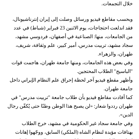
خلال التجمعات.
وبحسب مقاطع فيديو ورسائل وصلت إلى إيران إنترناشيونال،
فقد اندلعت احتجاجات، يوم الاثنين 23 فبراير (شباط) في عدد
من الجامعات، منها: الصناعية في أصفهان، فردوسي مشهد،
سجاد مشهد، تربيت مدرس، أمير كبير، علم وثقافة، شريف،
طهران، والزهراء.
وفي بعض هذه الجامعات، ومنها جامعة طهران، هاجمت قوات
"الباسيج" الطلاب المحتجين.
وأظهر مقطع فيديو آخر لحظة إحراق علم النظام الإيراني داخل
جامعة طهران.
كما أفادت مقاطع فيديو بأن طلاب جامعة "تربيت مدرس" في
طهران رددوا شعار: «لن يصبح هذا الوطن وطنًا حتى يُكفّن رجال
الدين».
وفي جامعة سجاد غير الحكومية في مشهد، خرج الطلاب
بهتافات مؤيدة لنظام الشاه (الملكي) السابق، ووجّهوا إهانات