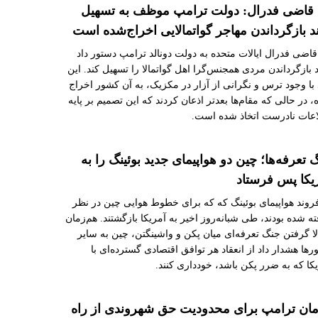
قاضی فدرال: دولت ترامپ موظف به تسهیل
د بازگرداندن مهاجر گواتمالایی اخراج‌شده است
اضی فدرال ایالات متحده به دولت دونالد ترامپ دستور داد
 بازگرداندن مردی همجنس‌گرا اهل گواتمالا را تسهیل کند. این
با وجود ترس و نگرانی از آزار در مکزیک، به آن کشور اخراج
 در حالی که مقام‌ها بعدتر اذعان کردند که این تصمیم بر پایه
اعات نادرست اتخاذ شده است.
 تعرفه‌ها؛ چین دو هواپیمای جدید بوئینگ را به
یکا پس فرستاد
روند هواپیمای بوئینگ که که برای خطوط هوایی چین در نظر
ه شده بودند، طی شبانه‌روز اخیر به آمریکا بازگشتند. هم‌زمان
الا گرفتن جنگ تعرفه‌ای میان پکن و واشینگتن، چین به سایر
ها هشدار داد از انعقاد هر توافق اقتصادی گسترده‌ای با
کا که به ضرر پکن باشد، خودداری کنند.
ان ترامپ برای محدودیت حق شهروندی از راه