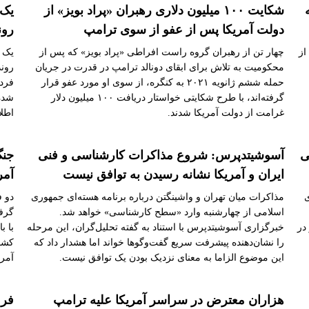
شکایت ۱۰۰ میلیون دلاری رهبران «پراد بویز» از
یک 
دولت آمریکا پس از عفو از سوی ترامپ
رون
از
چهار تن از رهبران گروه راست افراطی «پراد بویز» که پس از
یک ق
محکومیت به تلاش برای ابقای دونالد ترامپ در قدرت در جریان
روند
حمله ششم ژانویه ۲۰۲۱ به کنگره، از سوی او مورد عفو قرار
فرد 
گرفته‌اند، با طرح شکایتی خواستار دریافت ۱۰۰ میلیون دلار
شده،
غرامت از دولت آمریکا شدند.
اطل
ی
آسوشیتدپرس: شروع مذاکرات کارشناسی و فنی
جنگ
ایران و آمریکا نشانه رسیدن به توافق نیست
آمر
ه‌ای
مذاکرات میان تهران و واشینگتن درباره برنامه هسته‌ای جمهوری
دو ف
اسلامی از چهارشنبه وارد «سطح کارشناسی» خواهد شد.
گرفت
در
خبرگزاری آسوشیتدپرس با استناد به گفته تحلیل‌گران، این مرحله
با ب
را نشان‌دهنده پیشرفت سریع گفت‌وگوها خواند اما هشدار داد که
کشور
این موضوع الزاما به معنای نزدیک بودن یک توافق نیست.
آمری
هزاران معترض در سراسر آمریکا علیه ترامپ
فرم