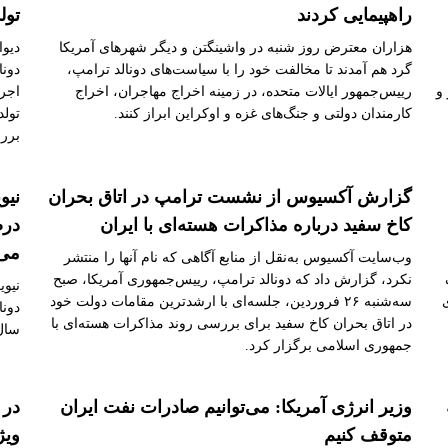
راهپیمایی کردند
تول
هزاران معترض روز شنبه در واشینگتن و دیگر شهرهای آمریکا
دیوا
گرد هم آمدند تا مخالفت خود را با سیاست‌های دونالد ترامپ،
دونا
و
رییس‌جمهور ایالات متحده، در زمینه اخراج مهاجران، اخراج
اجر
کارمندان دولتی و جنگ‌های غزه و اوکراین ابراز کنند.
تولد
برر
گزارش آکسیوس از نشست ترامپ در اتاق بحران
کاخ سفید درباره مذاکرات هسته‌ای با ایران
درص
می‌
وب‌سایت آکسیوس به‌نقل از منابع آگاهی که نام آنها را منتشر
نکرد، گزارش داد که دونالد ترامپ، رییس‌جمهوری آمریکا، صبح
‏نیو
سه‌شنبه ۲۶ فروردین، جلسه‌ای با ارشدترین مقامات دولت خود
دونا
در اتاق بحران کاخ سفید برای بررسی روند مذاکرات هسته‌ای با
سال ما
جمهوری اسلامی برگزار کرد.
وزیر انرژی آمریکا: می‌توانیم صادرات نفت ایران
در 
متوقف کنیم
ویژ