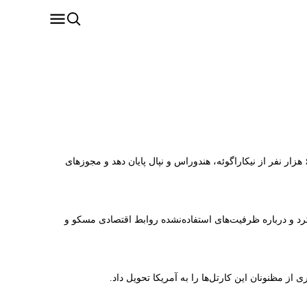
یک دادگاه تجدیدنظر در ایالات متحده اعلام کرد دولت دونالد ترامپ می‌تواند به برنامه حمایت موقت از اخراج مهاجران (TPS) برای بیش از ۶۰ هزار نفر از نیکاراگوئه، هندوراس و نپال پایان دهد و مجوزهای
کرد و درباره ظرفیت‌های استفاده‌نشده روابط اقتصادی مسکو و
 مظنونان این کارتل‌ها را به آمریکا تحویل داد.