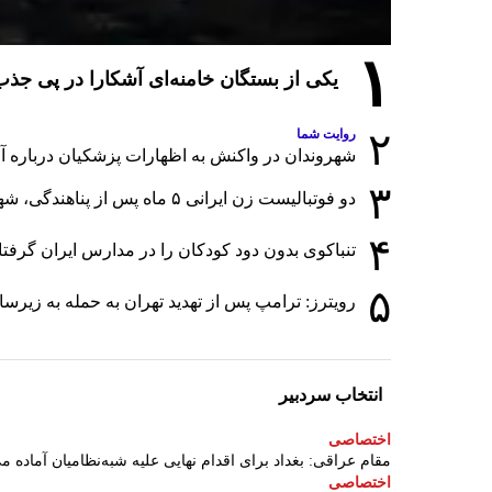
۱
یکی از بستگان خامنه‌ای آشکارا در پی ج
۲
روایت شما
شهروندان در واکنش به اظهارات پزشکیان درباره آمار
۳
دو فوتبالیست زن ایرانی ۵ ماه پس از پناهندگی، شهروند استرالیا شدند
۴
تنباکوی بدون دود کودکان را در مدارس ایران گرفت
۵
رویترز: ترامپ پس از تهدید تهران به حمله به زی
انتخاب سردبیر
اختصاصی
مقام عراقی: بغداد برای اقدام نهایی علیه شبه‌نظامیان آماده م
اختصاصی