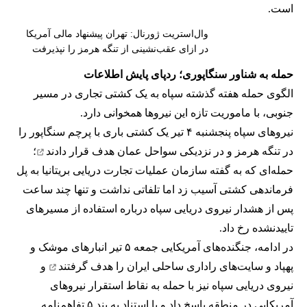
است.
وال‌استریت ژورنال: تهران پیشنهاد مالی آمریکا
در ازای عقب‌نشینی از تنگه هرمز را نپذیرفت
حمله به شناور سنگاپوری؛ ردپای پایش اطلاعات
الگوی حمله هفته گذشته سپاه به یک کشتی تجاری در مسیر
جنوبی، با ماموریت تازه این نیروها همخوانی دارد.
نیروهای سپاه پنجشنبه ۴ تیر یک کشتی باری با پرچم سنگاپور را
در تنگه هرمز و در نزدیکی سواحل عمان
هدف قرار دادند
؛
حمله‌ای که به گفته سازمان عملیات تجارت دریایی بریتانیا به پل
فرماندهی کشتی آسیب زد اما تلفاتی نداشت و تنها چند ساعت
پس از هشدار نیروی دریایی سپاه درباره استفاده از مسیرهای
تاییدنشده رخ داد.
در ادامه، جنگنده‌های آمریکایی جمعه ۵ تیر انبارهای موشک و
پهپاد و سایت‌های راداری ساحلی ایران را
هدف گرفتند
و
نیروی دریایی سپاه نیز با حمله به نقاط استقرار نیروهای
آمریکایی در منطقه پاسخ داد و با استناد به بند ۵ تفاهم‌نامه