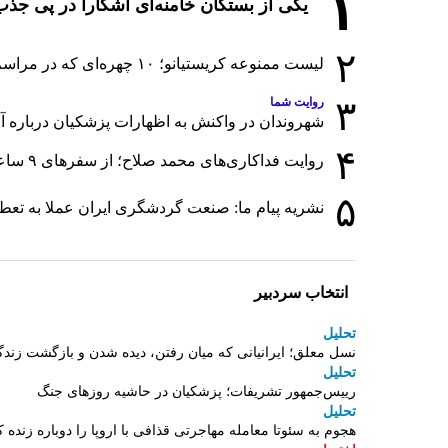
۱
یکی از بستگان خامنه‌ای آشکارا در پی ج
۲
لیست ممنوعه کریستیانو؛ ۱۰ چهره‌ای که در مراسم عروسی رونالدو و جورجینا جایی ندارند
۳
روایت شما
شهروندان در واکنش به اظهارات پزشکیان درباره آمار
۴
روایت فداکاری‌های محمد صلاح؛ از سفرهای ۹ ساعته تا خوابیدن زیر آسمان قاهره
۵
نشریه پیام ما: صنعت گردشگری ایران عملا به تع
انتخاب سردبیر
تحلیل
نسل معلق؛ ایرانیانی که میان رفتن، دیده شدن و بازگشت زندگ
تحلیل
رییس‌جمهور تشریفات؛ پزشکیان در حاشیه روزهای جنگ
تحلیل
هجوم به سئوتا معامله مهاجرتی قذافی با اروپا را دوباره زنده ک