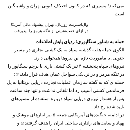
نمی‌کنند؛ مسیری که در کانون اختلاف کنونی تهران و واشینگتن
است.
وال‌استریت ژورنال: تهران پیشنهاد مالی آمریکا
در ازای عقب‌نشینی از تنگه هرمز را نپذیرفت
حمله به شناور سنگاپوری؛ ردپای پایش اطلاعات
الگوی حمله هفته گذشته سپاه به یک کشتی تجاری در مسیر
جنوبی، با ماموریت تازه این نیروها همخوانی دارد.
نیروهای سپاه پنجشنبه ۴ تیر یک کشتی باری با پرچم سنگاپور را
در تنگه هرمز و در نزدیکی سواحل عمان
هدف قرار دادند
؛
حمله‌ای که به گفته سازمان عملیات تجارت دریایی بریتانیا به پل
فرماندهی کشتی آسیب زد اما تلفاتی نداشت و تنها چند ساعت
پس از هشدار نیروی دریایی سپاه درباره استفاده از مسیرهای
تاییدنشده رخ داد.
در ادامه، جنگنده‌های آمریکایی جمعه ۵ تیر انبارهای موشک و
پهپاد و سایت‌های راداری ساحلی ایران را
هدف گرفتند
و