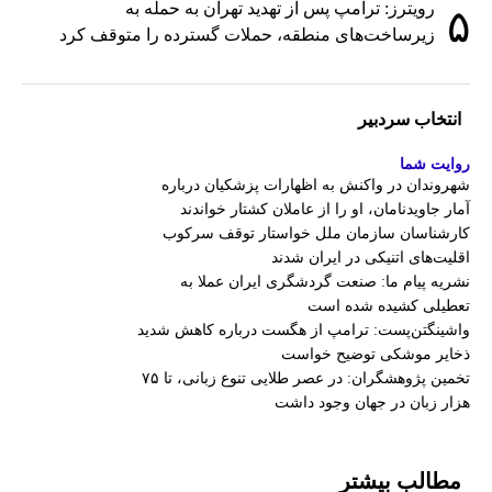
رویترز: ترامپ پس از تهدید تهران به حمله به
۵
زیرساخت‌های منطقه، حملات گسترده را متوقف کرد
انتخاب سردبیر
روایت شما
شهروندان در واکنش به اظهارات پزشکیان درباره
آمار جاویدنامان، او را از عاملان کشتار خواندند
کارشناسان سازمان ملل خواستار توقف سرکوب
اقلیت‌های اتنیکی در ایران شدند
نشریه پیام ما: صنعت گردشگری ایران عملا به
تعطیلی کشیده شده است
واشینگتن‌پست: ترامپ از هگست درباره کاهش شدید
ذخایر موشکی توضیح خواست
تخمین پژوهشگران: در عصر طلایی تنوع زبانی، تا ۷۵
هزار زبان در جهان وجود داشت
مطالب بیشتر