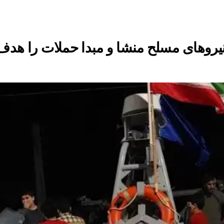
روهای مسلح منشا و مبدا حملات را هدف ق