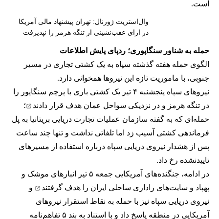
است.
وال‌استریت ژورنال: تهران پیشنهاد مالی آمریکا
در ازای عقب‌نشینی از تنگه هرمز را نپذیرفت
حمله به شناور سنگاپوری؛ ردپای پایش اطلاعات
الگوی حمله هفته گذشته سپاه به یک کشتی تجاری در مسیر
جنوبی، با ماموریت تازه این نیروها همخوانی دارد.
نیروهای سپاه پنجشنبه ۴ تیر یک کشتی باری با پرچم سنگاپور را
در تنگه هرمز و در نزدیکی سواحل عمان
هدف قرار دادند
؛
حمله‌ای که به گفته سازمان عملیات تجارت دریایی بریتانیا به پل
فرماندهی کشتی آسیب زد اما تلفاتی نداشت و تنها چند ساعت
پس از هشدار نیروی دریایی سپاه درباره استفاده از مسیرهای
تاییدنشده رخ داد.
در ادامه، جنگنده‌های آمریکایی جمعه ۵ تیر انبارهای موشک و
پهپاد و سایت‌های راداری ساحلی ایران را
هدف گرفتند
و
نیروی دریایی سپاه نیز با حمله به نقاط استقرار نیروهای
آمریکایی در منطقه پاسخ داد و با استناد به بند ۵ تفاهم‌نامه