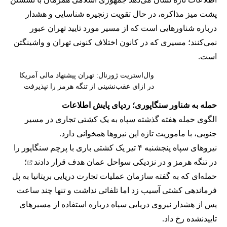
پشت میز مذاکره، در حال تقویت زنجیره شناسایی و هشدار
درباره شناورهایی است که از مسیر مورد تایید تهران عبور
نمی‌کنند؛ مسیری که در کانون اختلاف کنونی تهران و واشینگتن
است.
وال‌استریت ژورنال: تهران پیشنهاد مالی آمریکا
در ازای عقب‌نشینی از تنگه هرمز را نپذیرفت
حمله به شناور سنگاپوری؛ ردپای پایش اطلاعات
الگوی حمله هفته گذشته سپاه به یک کشتی تجاری در مسیر
جنوبی، با ماموریت تازه این نیروها همخوانی دارد.
نیروهای سپاه پنجشنبه ۴ تیر یک کشتی باری با پرچم سنگاپور را
در تنگه هرمز و در نزدیکی سواحل عمان
هدف قرار دادند
؛
حمله‌ای که به گفته سازمان عملیات تجارت دریایی بریتانیا به پل
فرماندهی کشتی آسیب زد اما تلفاتی نداشت و تنها چند ساعت
پس از هشدار نیروی دریایی سپاه درباره استفاده از مسیرهای
تاییدنشده رخ داد.