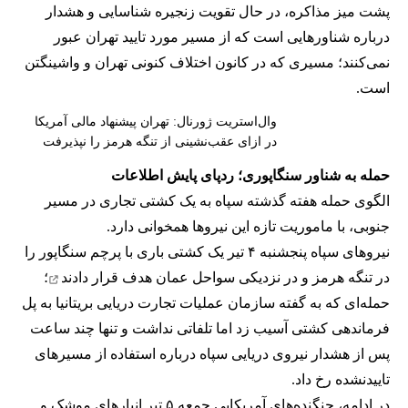
پشت میز مذاکره، در حال تقویت زنجیره شناسایی و هشدار
درباره شناورهایی است که از مسیر مورد تایید تهران عبور
نمی‌کنند؛ مسیری که در کانون اختلاف کنونی تهران و واشینگتن
است.
وال‌استریت ژورنال: تهران پیشنهاد مالی آمریکا
در ازای عقب‌نشینی از تنگه هرمز را نپذیرفت
حمله به شناور سنگاپوری؛ ردپای پایش اطلاعات
الگوی حمله هفته گذشته سپاه به یک کشتی تجاری در مسیر
جنوبی، با ماموریت تازه این نیروها همخوانی دارد.
نیروهای سپاه پنجشنبه ۴ تیر یک کشتی باری با پرچم سنگاپور را
در تنگه هرمز و در نزدیکی سواحل عمان
هدف قرار دادند
؛
حمله‌ای که به گفته سازمان عملیات تجارت دریایی بریتانیا به پل
فرماندهی کشتی آسیب زد اما تلفاتی نداشت و تنها چند ساعت
پس از هشدار نیروی دریایی سپاه درباره استفاده از مسیرهای
تاییدنشده رخ داد.
در ادامه، جنگنده‌های آمریکایی جمعه ۵ تیر انبارهای موشک و