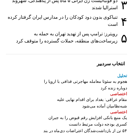
دو فوتبالیست زن ایرانی ۵ ماه پس از پناهندگی، شهروند
۳
استرالیا شدند
تنباکوی بدون دود کودکان را در مدارس ایران گرفتار کرده
۴
است
رویترز: ترامپ پس از تهدید تهران به حمله به
۵
زیرساخت‌های منطقه، حملات گسترده را متوقف کرد
انتخاب سردبیر
تحلیل
هجوم به سئوتا معامله مهاجرتی قذافی با اروپا را
دوباره زنده کرد
اختصاصی
مقام عراقی: بغداد برای اقدام نهایی علیه
شبه‌نظامیان آماده می‌شود
اختصاصی
یک منبع بانکی افزایش رقم قبوض را به جبران
کسری بودجه دولت مرتبط دانست
۵۴ تن از بازداشت‌شدگان اعتراضات دی‌ماه در بند