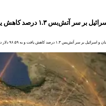
سر آتش‌بس ۱.۳ درصد کاهش یافت
خبرگزاری رویترز گ