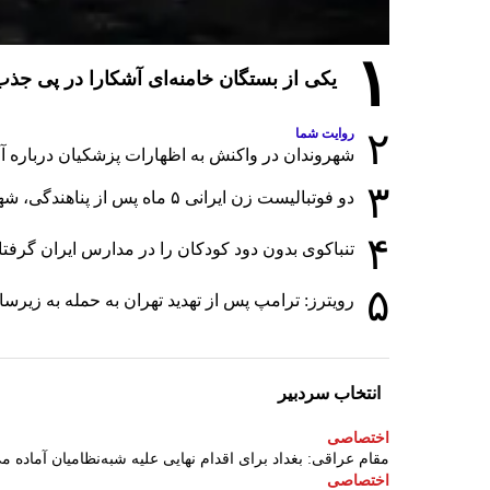
۱
یکی از بستگان خامنه‌ای آشکارا در پی ج
۲
روایت شما
شهروندان در واکنش به اظهارات پزشکیان درباره آمار
۳
دو فوتبالیست زن ایرانی ۵ ماه پس از پناهندگی، شهروند استرالیا شدند
۴
تنباکوی بدون دود کودکان را در مدارس ایران گرفت
۵
رویترز: ترامپ پس از تهدید تهران به حمله به زی
انتخاب سردبیر
اختصاصی
مقام عراقی: بغداد برای اقدام نهایی علیه شبه‌نظامیان آماده م
اختصاصی