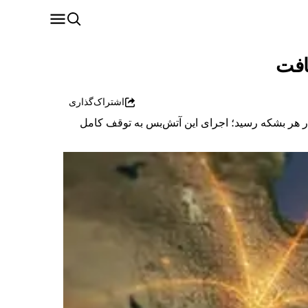
اشتراک‌گذاری
زارش داد نفت برنت پس از توافق لبنان و اسرائیل بر سر آتش‌بس ۱.۳ درصد کاهش یافت و به ۹۶.۵۹ دلار در هر بشکه رسید؛ اجرای این آتش‌بس به توقف کامل