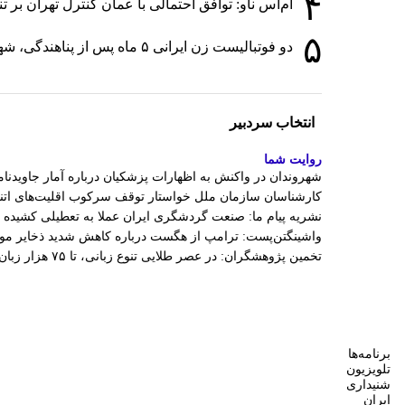
۴
ام‌اس ناو: توافق احتمالی با عمان کنترل تهران بر 
۵
دو فوتبالیست زن ایرانی ۵ ماه پس از پناهندگی، شهروند استرالیا شدند
انتخاب سردبیر
روایت شما
شهروندان در واکنش به اظهارات پزشکیان درباره آمار جاویدنامان
کارشناسان سازمان ملل خواستار توقف سرکوب اقلیت‌های اتنی
نشریه پیام ما: صنعت گردشگری ایران عملا به تعطیلی کشیده
واشینگتن‌پست: ترامپ از هگست درباره کاهش شدید ذخایر 
تخمین پژوهشگران: در عصر طلایی تنوع زبانی، تا ۷۵ هزار زبان در جهان وجود داشت
برنامه‌ها
تلویزیون
شنیداری
ایران