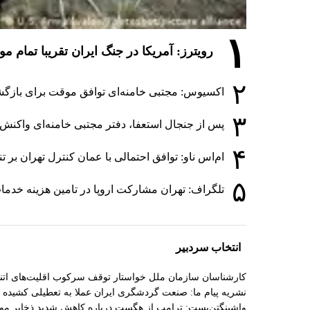
۱
رویترز: آمریکا در جنگ ایران تقریبا تمام 
۲
اکسیوس: مجتبی خامنه‌ای توافق موقت برای بازگشا
۳
پس از جنجال استعفا، دفتر مجتبی خامنه‌ای واکنش ا
۴
ام‌اس ناو: توافق احتمالی با عمان کنترل تهران بر 
۵
تلگراف: تهران مشارکت اروپا در تامین هزینه خدما
انتخاب سردبیر
کارشناسان سازمان ملل خواستار توقف سرکوب اقلیت‌های اتنی
نشریه پیام ما: صنعت گردشگری ایران عملا به تعطیلی کشیده
واشینگتن‌پست: ترامپ از هگست درباره کاهش شدید ذخایر 