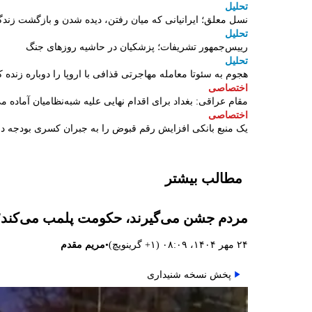
تحلیل
نسل معلق؛ ایرانیانی که میان رفتن، دیده شدن و بازگشت زندگ
تحلیل
رییس‌جمهور تشریفات؛ پزشکیان در حاشیه روزهای جنگ
تحلیل
هجوم به سئوتا معامله مهاجرتی قذافی با اروپا را دوباره زنده ک
اختصاصی
مقام عراقی: بغداد برای اقدام نهایی علیه شبه‌نظامیان آماده م
اختصاصی
یک منبع بانکی افزایش رقم قبوض را به جبران کسری بودجه 
مطالب بیشتر
مردم جشن می‌گیرند، حکومت پلمب می‌کند؛ م
•
۲۴ مهر ۱۴۰۴، ۰۸:۰۹ (‎+۱ گرینویچ)
مریم مقدم
پخش نسخه شنیداری