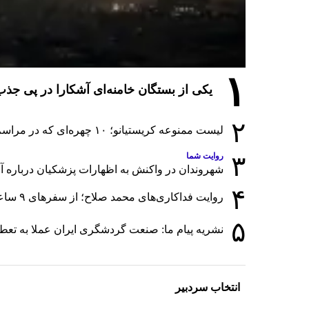
۱
یکی از بستگان خامنه‌ای آشکارا در پی ج
۲
لیست ممنوعه کریستیانو؛ ۱۰ چهره‌ای که در مراسم عروسی رونالدو و جورجینا جایی ندارند
۳
روایت شما
شهروندان در واکنش به اظهارات پزشکیان درباره آمار
۴
روایت فداکاری‌های محمد صلاح؛ از سفرهای ۹ ساعته تا خوابیدن زیر آسمان قاهره
۵
نشریه پیام ما: صنعت گردشگری ایران عملا به تع
انتخاب سردبیر