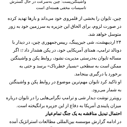
واشینگتن‌پست: چین به‌سرعت در حال گسترش
تاسیسات مخفی هسته‌ای است
چین، تایوان را بخشی از قلمروی خود می‌داند و بارها تهدید کرده
در صورت لزوم، برای الحاق این جزیره به سرزمین خود به زور
متوسل خواهد شد.
۲۴ اردیبهشت، شی جین‌پینگ، رییس‌جمهوری چین، در دیدار با
دونالد ترامپ، همتای آمریکایی خود، در پکن
هشدار داد
اگر
مساله تایوان به‌درستی مدیریت نشود، روابط پکن و واشینگتن
ممکن است به سطحی «بسیار خطرناک» برسد و حتی به
برخورد یا درگیری بینجامد.
او تاکید کرد تایوان مهم‌ترین موضوع در روابط پکن و واشینگتن
به شمار می‌رود.
رویترز نوشت دیدار شی و ترامپ نگرانی‌هایی را در تایوان درباره
میزان پایبندی آمریکا به دفاع از این جزیره برانگیخته است.
احتمال تبدیل مناقشه به یک جنگ تمام‌عیار
در ادامه گزارش موسسه بین‌المللی مطالعات استراتژیک آمده