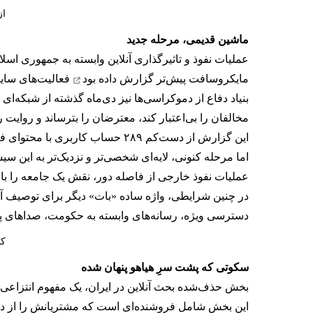
از
ماشین قدیمی، مرحله جدید
عملیات نفوذ و تاثیرگذاری آنلاین وابسته به جمهوری اسل
مایکروسافت پیش‌تر
گزارش داده بود
فعالیت‌های سایب
بنیاد دفاع از دموکراسی‌ها نیز دی‌ماه گذشته از شبکه‌ا
مخالفان را بی‌اعتبار کند، معترضان را بترساند و روای
این گزارش از دست‌کم ۲۸۹ حساب کاربری با محتوای فارسی یکسان سخن گفته بود. شبکه‌ای که ترکیبی از فعالیت انسانی و خودکار به نظر می‌رسید.
اما مرحله کنونی، لایه‌ای شخصی‌تر و نزدیک‌تر به این س
عملیات نفوذ خارجی از فاصله دور، نقش یک جامعه را بازی
در چنین شرایطی، واژه ساده «بات» دیگر برای توصیف آن‌
دسترسی ویژه، رسانه‌های وابسته به حکومت، صداهای پولی
کا
سکوتی که پشت سرِ هیاهو پنهان شده
بخش حذف‌شده بحث آنلاین در ایران، یک مفهوم انتزاعی
این بخش شامل فروشنده‌ای است که مشتریانش را از دست 