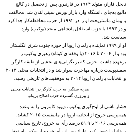
نایجل فاراژ، متولد ۱۹۶۴ در فارنبرو، پس از تحصیل در کالج
دالیچ به‌جای دانشگاه وارد بازار بورس سیتی لندن شد. مخالفت
با پیمان ماستریخت او را در ۱۹۹۲ از حزب محافظه‌کار جدا کرد
و در ۱۹۹۳ با حزب استقلال پادشاهی متحد (یوکیپ) وارد
سیاست شد.
او از ۱۹۹۹ نماینده پارلمان اروپا از حوزه جنوب شرق انگلستان
بود و از ۲۰۰۶ تا ۲۰۱۶ (با وقفه‌ای کوتاه) رهبری یوکیپ را
برعهده داشت، حزبی که بر نگرانی‌های بخشی از طبقه کارگر
سفیدپوست درباره مهاجرت سوار شد و در انتخابات محلی ۲۰۱۳
و انتخابات پارلمان اروپا ۲۰۱۴ به موفقیت‌های تاریخی رسید.
ضربه سنگین به حزب کارگر در انتخابات محلی
و پیروزی گسترده حزب اصلاح بریتانیا
فشار ناشی از اوج‌گیری یوکیپ، دیوید کامرون را به وعده
همه‌پرسی خروج از اتحادیه اروپا در مانیفست ۲۰۱۵ کشاند.
همه‌پرسی ۲۰۱۶ با ۵۱.۹ درصد رأی به خروج، تاریخ سیاسی
بریتانیا را عوض کرد. فاراژ پس از رأی خروج از یوکیپ استعفا