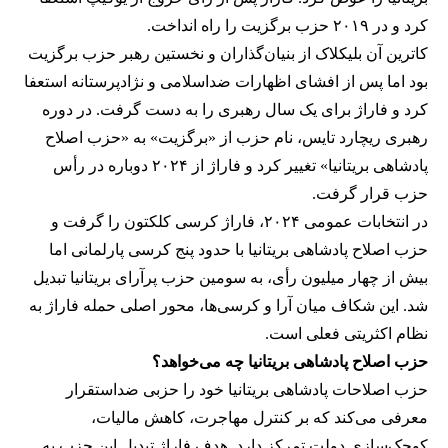
کرد و در ۲۰۱۹ حزب برگزیت را راه انداخت.
کاترین آن بلیکلاک از بنیان‌گذاران و نخستین رهبر حزب برگزیت
بود اما پس از افشای اظهارات ضداسلامی و نژادپرستانه استعفا
کرد و فاراژ برای یک سال رهبری را به دست گرفت. در دوره
رهبری ریچارد تایس، نام حزب از «برگزیت» به «حزب اصلاح
پادشاهی بریتانیا» تغییر کرد و فاراژ از ۲۰۲۴ دوباره در رأس
حزب قرار گرفت.
در انتخابات عمومی ۲۰۲۴، فاراژ کرسی کلکتون را گرفت و
حزب اصلاح پادشاهی بریتانیا با حدود پنج کرسی پارلمانی اما
بیش از چهار میلیون رأی، به سومین حزب پرآرای بریتانیا تبدیل
شد. این شکاف میان آرا و کرسی‌ها، محور اصلی حمله فاراژ به
نظام اکثریتی فعلی است.
حزب اصلاح پادشاهی بریتانیا چه می‌خواهد؟
حزب اصلاحات پادشاهی بریتانیا خود را حزبی ضداستقرار
معرفی می‌کند که بر کنترل مهاجرت، کاهش مالیات،
کوچک‌سازی دولت تمرکز دارد. هدف فاراژ تبدیل این حزب به