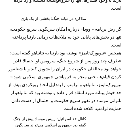
بارنیا با وجود فشارها، آنها را غیرواقع‌بینانه دانسته و رد کرده
است.
مذاکره در میانه جنگ؛ بخشی از یک بازی
گزارش برنامه «اوودا» درباره امکان سرنگونی سریع حکومت،
تنها در بخش‌های پایانی خود به ملاحظات زمانی بارنیا پرداخته
است.
همچنین «نیویورک‌تایمز» نوشته بود بارنیا به نتانیاهو گفته است:
«ظرف چند روز پس از شروع جنگ، سرویس او احتمالا قادر
خواهد بود مخالفان حکومت در ایران را تشویق کند و با شعله‌ور
کردن قیام‌ها، حتی منجر به فروپاشی جمهوری اسلامی شود.»
نیویورک‌تایمز، نتانیاهو و ترامپ را به‌دلیل اتخاذ رویکردی بیش از
حد خوش‌بینانه مورد انتقاد قرار داده و نوشته بود که نتانیاهو از
ناتوانی موساد در تغییر سریع حکومت و احتمال از دست دادن
حمایت ترامپ، کلافه شده است.
کانال ۱۲ اسرائیل: رییس موساد پیش از جنگ
گفته بود جمهوری اسلامی می‌تواند سرنگون