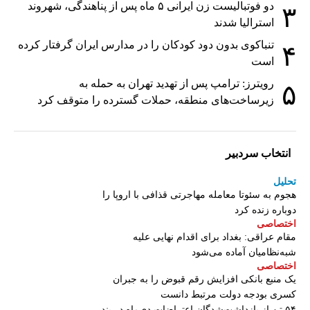
دو فوتبالیست زن ایرانی ۵ ماه پس از پناهندگی، شهروند
۳
استرالیا شدند
تنباکوی بدون دود کودکان را در مدارس ایران گرفتار کرده
۴
است
رویترز: ترامپ پس از تهدید تهران به حمله به
۵
زیرساخت‌های منطقه، حملات گسترده را متوقف کرد
انتخاب سردبیر
تحلیل
هجوم به سئوتا معامله مهاجرتی قذافی با اروپا را
دوباره زنده کرد
اختصاصی
مقام عراقی: بغداد برای اقدام نهایی علیه
شبه‌نظامیان آماده می‌شود
اختصاصی
یک منبع بانکی افزایش رقم قبوض را به جبران
کسری بودجه دولت مرتبط دانست
۵۴ تن از بازداشت‌شدگان اعتراضات دی‌ماه در بند