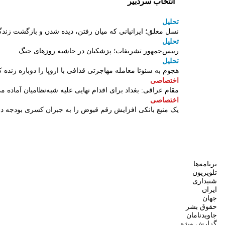
انتخاب سردبیر
تحلیل
نسل معلق؛ ایرانیانی که میان رفتن، دیده شدن و بازگشت زندگ
تحلیل
رییس‌جمهور تشریفات؛ پزشکیان در حاشیه روزهای جنگ
تحلیل
هجوم به سئوتا معامله مهاجرتی قذافی با اروپا را دوباره زنده ک
اختصاصی
مقام عراقی: بغداد برای اقدام نهایی علیه شبه‌نظامیان آماده م
اختصاصی
یک منبع بانکی افزایش رقم قبوض را به جبران کسری بودجه 
برنامه‌ها
تلویزیون
شنیداری
ایران
جهان
حقوق بشر
جاویدنامان
گزارش ویژه