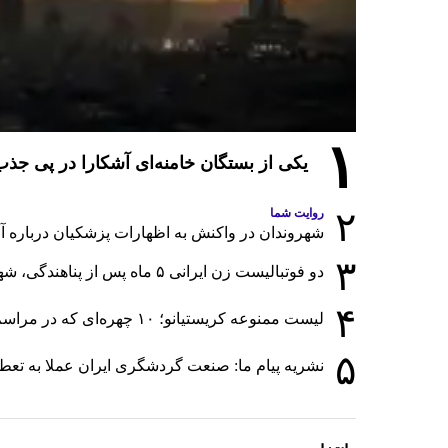
۱
یکی از بستگان خامنه‌ای آشکارا در پی ج
۲
روایت شما
شهروندان در واکنش به اظهارات پزشکیان درباره آمار
۳
دو فوتبالیست زن ایرانی ۵ ماه پس از پناهندگی، شهروند استرالیا شدند
۴
لیست ممنوعه کریستیانو؛ ۱۰ چهره‌ای که در مراسم عروسی رونالدو و جورجینا جایی ندارند
۵
نشریه پیام ما: صنعت گردشگری ایران عملا به تع