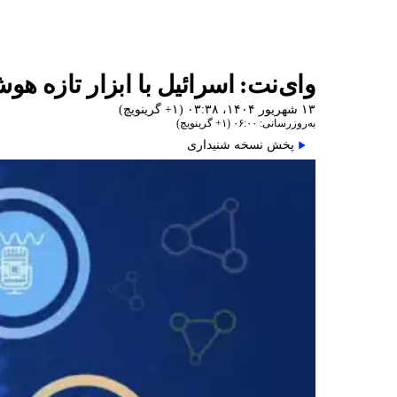
وای‌نت: اسرائیل با ابزار تازه ه
۱۳ شهریور ۱۴۰۴، ۰۳:۳۸ (‎+۱ گرینویچ)
به‌روزرسانی: ۰۶:۰۰ (‎+۱ گرینویچ)
پخش نسخه شنیداری