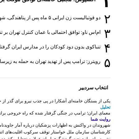
۱
۲
دو فوتبالیست زن ایرانی ۵ ماه پس از پناهندگی، شهروند استرالیا شدند
۳
ام‌اس ناو: توافق احتمالی با عمان کنترل تهران بر 
۴
تنباکوی بدون دود کودکان را در مدارس ایران گرفت
۵
رویترز: ترامپ پس از تهدید تهران به حمله به زی
انتخاب سردبیر
یکی از بستگان خامنه‌ای آشکارا در پی جذب نیرو برای گذر 
تحلیل
معمای ایران؛ ترامپ در جنگی گرفتار شده که راه خروجی برای
روایت شما
شهروندان در واکنش به اظهارات پزشکیان درباره آمار جاویدنامان
کارشناسان سازمان ملل خواستار توقف سرکوب اقلیت‌های اتنی
نشریه پیام ما: صنعت گردشگری ایران عملا به تعطیلی کشیده