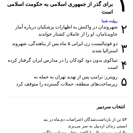
۱
برای گذر از جمهوری اسلامی به حکومت اسلامی
است
روایت شما
۲
شهروندان در واکنش به اظهارات پزشکیان درباره آمار
جاویدنامان، او را از عاملان کشتار خواندند
دو فوتبالیست زن ایرانی ۵ ماه پس از پناهندگی، شهروند
۳
استرالیا شدند
تنباکوی بدون دود کودکان را در مدارس ایران گرفتار کرده
۴
است
رویترز: ترامپ پس از تهدید تهران به حمله به
۵
زیرساخت‌های منطقه، حملات گسترده را متوقف کرد
انتخاب سردبیر
۵۴ تن از بازداشت‌شدگان اعتراضات دی‌ماه در بند
امنیتی زندان اردبیل به سر می‌برند
وال‌استریت ژورنال: با کاهش ذخایر مهمات پنتاگون،