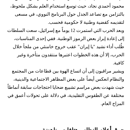
محمود أحمدي‌ نجاد، حيث توسع استخدام العلم بشكل ملحوظ،
بالتزامن مع تصاعد الجدل حول البرنامج النووي، في مسعى
لتقديمه كقضية وطنية لا حكومية فحسب.
وبعد الحرب التي استمرت 12 يوماً مع إسرائيل، سعت السلطات
إلى إعادة إبراز بعض الرموز الوطنية. ففي إحدى المناسبات،
طُلب أداء نشيد "يا إيران" عقب خروج خامنئي من ملجأ خلال
الحرب، إلا أن هذه الخطوات اعتبرها منتقدون متأخرة وغير
كافية.
ويشير مراقبون إلى أن اتساع الهوة بين قطاعات من المجتمع
والنظام انعكس أيضاً على بعض المظاهر الاجتماعية والدينية،
حيث شهدت بعض مراسم تشييع ضحايا احتجاجات سابقة أنماطاً
مختلفة عن الطقوس التقليدية، في دلالة على تحولات أعمق في
المزاج العام.
حرق أعلام النظام وهتافات مناهضة