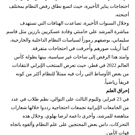
احتجاجات يناير الأخيرة، حيث اتسع نطاق رفض النظام بمختلف
أجنحته.
وخلال السنوات الأخيرة، تصاعدت الهتافات التي تستهدف
مباشرة المرشد علي خامنئي وقادة عسكريين بارزين مثل قاسم
سليماني، بوصفهم رموزاً لسياسات النظام الداخلية والخارجية،
كما أُزيلت صورهم وأُحرقت في احتجاجات متفرقة.
وامتد هذا الرفض إلى ساحات غير سياسية، بينها بطولة كأس
العالم 2022 في قطر، حيث تعرض المنتخب الإيراني لانتقادات
من بعض الأوساط التي رأت فيه ممثلاً للنظام أكثر من كونه
فريقاً رياضياً.
إحراق العلم
في 23 فبراير، ولليوم الثالث على التوالي، نظم طلاب في عدد
من الجامعات الإيرانية تجمعات احتجاجية رددوا خلالها شعارات
مناهضة للمرشد، وأخرى داعمة لرضا بهلوي. وخلال هذه
التحركات، داس بعض المحتجين على علم النظام وألقوه باتجاه
قوات الأمن.