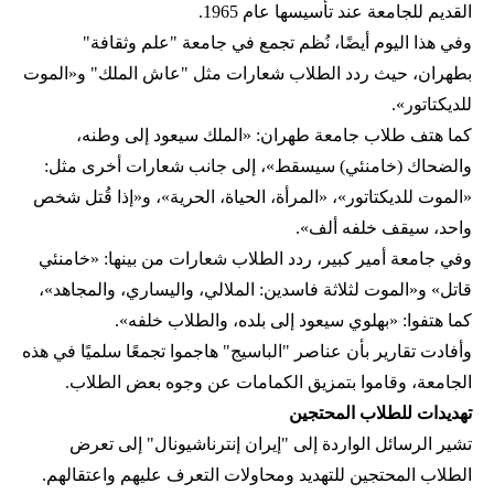
القديم للجامعة عند تأسيسها عام 1965.
وفي هذا اليوم أيضًا، نُظم تجمع في جامعة "علم وثقافة"
بطهران، حيث ردد الطلاب شعارات مثل "عاش الملك" و«الموت
للديكتاتور».
كما هتف طلاب جامعة طهران: «الملك سيعود إلى وطنه،
والضحاك (خامنئي) سيسقط»، إلى جانب شعارات أخرى مثل:
«الموت للديكتاتور»، «المرأة، الحياة، الحرية»، و«إذا قُتل شخص
واحد، سيقف خلفه ألف».
وفي جامعة أمير كبير، ردد الطلاب شعارات من بينها: «خامنئي
قاتل» و«الموت لثلاثة فاسدين: الملالي، واليساري، والمجاهد»،
كما هتفوا: «بهلوي سيعود إلى بلده، والطلاب خلفه».
وأفادت تقارير بأن عناصر "الباسيج" هاجموا تجمعًا سلميًا في هذه
الجامعة، وقاموا بتمزيق الكمامات عن وجوه بعض الطلاب.
تهديدات للطلاب المحتجين
تشير الرسائل الواردة إلى "إيران إنترناشيونال" إلى تعرض
الطلاب المحتجين للتهديد ومحاولات التعرف عليهم واعتقالهم.