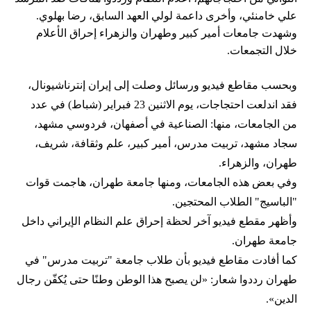
علي خامنئي، وأخرى داعمة لولي العهد السابق، رضا بهلوي.
وشهدت جامعات أمير كبير وطهران والزهراء إحراق الأعلام
خلال التجمعات.
وبحسب مقاطع فيديو ورسائل وصلت إلى إيران إنترناشيونال،
فقد اندلعت احتجاجات، يوم الاثنين 23 فبراير (شباط) في عدد
من الجامعات، منها: الصناعية في أصفهان، فردوسي مشهد،
سجاد مشهد، تربيت مدرس، أمير كبير، علم وثقافة، شريف،
طهران، والزهراء.
وفي بعض هذه الجامعات، ومنها جامعة طهران، هاجمت قوات
"الباسيج" الطلاب المحتجين.
وأظهر مقطع فيديو آخر لحظة إحراق علم النظام الإيراني داخل
جامعة طهران.
كما أفادت مقاطع فيديو بأن طلاب جامعة "تربيت مدرس" في
طهران رددوا شعار: «لن يصبح هذا الوطن وطنًا حتى يُكفّن رجال
الدين».