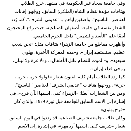
وفي جامعة سجاد غير الحكومية في مشهد، خرج الطلاب
بهتافات مؤيدة لنظام الشاه (الملكي) السابق، ووجّهوا إهانات
لعناصر "الباسيج"، واصفين إياهم بـ "عديمي الشرف". كما رُدد
الشعار نفسه في جامعة أصفهان الصناعية، حيث رفع المحتجون
أيضًا علم "الأسد والشمس" داخل الحرم الجامعي.
وأظهرت مقاطع من جامعة الزهراء هتافات مثل: «نحن شعب
عظيم، سنستعيد إيران»، و«هذه المعركة الأخيرة، بهلوي
سيعود»، و«الموت للنظام قاتل الأطفال»، و«لا غزة ولا لبنان،
روحي فداء إيران».
كما ردد الطلاب أمام كلية الفنون شعار «قولوا: حرية، حرية،
حرية»، ووجهوا هتافات "عديمي الشرف" لعناصر "الباسيج".
ومن بين الشعارات أيضًا: «الزهراء كفى، اسمها الآن فرح»، في
إشارة إلى الاسم السابق للجامعة قبل ثورة 1979، والذي كان
«فرح بهلوي».
وكان طلاب جامعة شريف الصناعية قد رددوا في اليوم السابق
شعار «شريف كفى، اسمها آريامهر»، في إشارة إلى الاسم