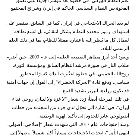
علم النظام الإيراني، في خطوة تُعد مؤشراً جديداً على تعمّق
الفجوة بين النظام السياسي الحاكم في إيران وشرائح المجتمع.
لم يعد الحراك الاحتجاجي في إيران، كما في السابق، يقتصر على
استهداف رموز محددة للنظام بشكل انتقائي، بل اتسع نطاقه
ليطال كل ما يُنظر إليه باعتباره ممثلاً للنظام، بما في ذلك العلم
الرسمي للبلاد.
ويعود أحد أبرز مظاهر القطيعة العلنية إلى عام 2009، حين أضرم
طلاب النار في صورة مرشد النظام السابق ومؤسسة الثورة،
روح‌الله الخميني، في خطوة اعتُبرت آنذاك كسرًا لمحظور
سياسي، ودفع قادة "الحركة الخضراء" إلى القول إن جهات أمنية
قد تكون وراءها لتبرير تشديد القمع.
في تلك المرحلة أيضاً، رُدد شعار "لا غزة ولا لبنان، روحي فداء
إيران"، في إشارة إلى تحوّل لدى جزء من المجتمع من خطاب
أيديولوجي عابر للحدود إلى تأكيد الهوية الوطنية.
ومنذ احتجاجات عام 2017، التي شهدت شعار "إصلاحي، أصولي،
انتهى الأمر"، اتخذت الاحتجاجات مساراً أكثر شمولاً، وصولاً إلى