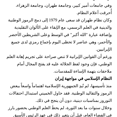
وفي جامعات أمير كبير، وجامعة طهران، وجامعة الزهراء،
أُحرقت أعلام النظام.
وكان نظام طهران قد سعى عام 1979 إلى دمج الرموز الوطنية
والدينية في العلم الرسمي، مع الإبقاء على الألوان التقليدية
وإضافة عبارة "الله أكبر" في الوسط وعلى الشريطين الأخضر
والأحمر، وهي عناصر لا تحظى اليوم بإجماع رمزي لدى جميع
الإيرانيين.
ورغم أن القوانين الإيرانية لا تنص صراحة على تجريم إهانة العلم
الوطني، فإن وجود لفظ الجلالة عليه قد يفتح المجال أمام
ملاحقات بتهمة الإساءة للمقدسات.
النظام الإسلامي في مواجهة إيران
منذ تأسيسها، لم تُبدِ الجمهورية الإسلامية اهتماماً واسعاً ببعض
الرموز والتقاليد الوطنية. فقد حاول الخميني استبدال احتفالات
النوروز بمناسبات دينية، دون أن ينجح في ذلك.
وخلال سنوات ما بعد الثورة، لم يحظَ العلم الوطني بحضور بارز
في الفضاء العام، قبل أن يتغير ذلك في عهد الرئيس الأسبق