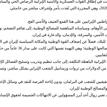
مثلت في إطلاق القوات العسكرية والأمنية الإيرانية الرصاص الحي وال
طنين الإيرانيين على هذا القمع العنيف والأمني الفج.
ئمة على الأوهام، وسياساته المناهضة للمصالح الوطنية، إلى تفاقم التضخم، 
ت الأمني، والسرقة، والإدمان، والدعارة في إيران.
ة للبلاد، فضلاً عن إضعاف القوة الوطنية والمكانة السياسية لإيران 
يكن له من نتيجة أو معنى سوى ال
قابيين.
إيرانية الباهظة التكلفة، إلى جانب تنظيم وتدريب وتسليح الفصائل الإق
من الدولارات من ثروات ورساميل الشعب الإيراني بشكل مباشر، وتسبب
لحقيقيين للشعب في البرلمان، ودون إتاحة الفرصة للنقد في وسائل الإعل
المصالح الوطنية لإيران.
تعني زوال أحد أبرز المسؤولين عن الانتهاكات الجسيمة لحقوق الإنسان، 