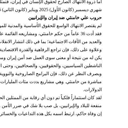
أما ذروة الانتهاك الصارخ لحقوق الإنسان في إيران، فت
شهري ديسمبر (كانون الأول) 2025 ويناير (كانون الثاني) 2026، وهي المجزرة التي نُفذت بأمر وإشراف مباشر من خامنئي.
حروب علي خامنئي ضد إيران والإيرانيين
لم يقتصر الانتهاك الواسع للحقوق الأساسية والمدنية للموا
فقد أدت 36 عاماً من حكم خامنئي، ومشاریعه القا
والعديد من الآفات الاجتماعية؛ بما في ذلك انتشار الانفلا
وعلاوة على ذلك، فإن تراجع الرفاهية والقدرة الاقتصادي
الناشطين السياسيين، والحقوقيين، والصحافيين، وحتى الن
وبصرف النظر عن ذلك، فإن البرامج الصاروخية والنووية ال
مباشرة من خامنئي. وهي مشاريع بددت مئات المليارات 
الدولارات.
لقد كان استثماراً فلكياً تم دون أي رقابة من الممثلين ا
منفعة للبلاد والإيرانيين، بل صب بلا شك في ضرر الأمن و
إن وفاة حاكم، ارتبط اسمه بكل هذه التداعيات والخسائر، 