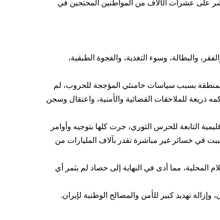
مباشر على عشرات الآلاف من المواطنين المحتجين في
والفقر، والبطالة، وسوء التغذية، والفجوة الطبقية،
في المنطقة بسبب سياسات خامنئي المؤججة للحروب، لم
عمل ضد أمن إيران ومصالحها الوطنية؛ وهي التهمة نفسها التي كانت على مدار 36 عاماً من حكمه ذريعة للملاحقات القضائية والأمنية، واعتقال وسجن
ليمية التابعة للحرس الثوري، جرت كلها بتوجيه وأوامر
ت في خسائر غير مباشرة تقدر بآلاف المليارات من
ام المحلية، مما أدى في النهاية إلى حصاد لم يثمر أي
وإزالة تهديد كبير للأمن والمصالح الوطنية لإيران.