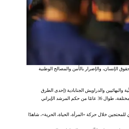
مة لحقوق الإنسان، والإضرار بالأمن والمصالح الوطنية
ية والبهائيين والدراويش الجنابادية (إحدى الطرق
الصوفية الشيعية في إيران) إلى الفنانين ورجال القانون، ومن الرياضيين إلى المتقاعدين والمزارعين، تعرضت شرائح اجتماعية مختلفة، طوال 36 عامًا من حكم المرشد الإيراني
لمحتجين خلال حركة «المرأة، الحياة، الحرية»، شاهدًا