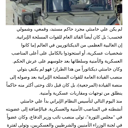
لم يكن علي خامنئي مجرد حاكم مستبد، وقمعي، وشمولي
فحسب؛ بل كان أيضاً القائد العام للقوات المسلحة الإيرانية.
إن الغالبية العظمى من الديكتاتوريين في العالم إما كانوا
شخصيات عسكرية، أو استحوذوا بالكامل على أعلى المناصب
العسكرية والأمنية وسلطاتها بعد جلوسهم على عرش الحكم.
وكان خامنئي ديكتاتوراً من هذا الطراز؛ فهو لم يكتفِ بتولي
منصب القيادة العامة للقوات المسلحة الإيرانية بعد وصوله إلى
منصة القيادة (المرجعية)، بل كان قبل ذلك وحتی أكثر منه حاكماً
ينطلق من توجهات ومقاربات عسكرية وأمنية.
منذ اليوم التالي لتأسيس النظام الإيراني بدأ علي خامنئي
أنشطته في المناصب الأمنية والعسكرية. فبالإضافة إلى عضويته
في "مجلس الثورة"، تولى منصب نائب وزير الدفاع، وكان عضواً
في لجنة الوزراء الأمنيين والشرطيين والعسكريين، وتولى لفترة