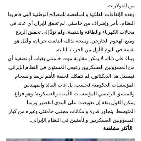
من الدولارات.
وهذه الإنفاقات الفلكية والمناهضة للمصالح الوطنية التي قام بها
النظام، بأمر وإشراف من خامنئي، لم تحقق لإيران أي عائد في
مجالات الكهرباء والطاقة والتنمية، ولم تؤدِّ إلى تحقيق الردع
ومنع الهجوم الخارجي. ونتيجة لذلك، اندلعت حربان، وقُتل هو
نفسه في اليوم الأول من الحرب الثانية.
وبناءً على ذلك، لا يمكن مقارنة موت خامنئي بغياب أو تصفية أي
من المسؤولين العسكريين رفيعي المستوى في النظام الإيراني.
فبمقتل هذا الديكتاتور، لم تتفكك الحلقة الأهم لربط وانسجام
المؤسسات الحكومية فحسب، بل غاب القائد والمهندس
والمنسق الرئيسي للمؤسسات الأمنية والعسكرية؛ وهو فراغ
يمكن القول بثقة إن تعويضه- على المدى القصير وربما
المتوسط- يتجاوز قدرة وإمكانات مجتبى خامنئي وغيره من كبار
المسؤولين العسكريين والأمنيين في النظام الإيراني.
الأكثر مشاهدة