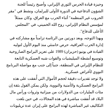
وجيزة قيادة الحرس الثوري الإيراني، وأصبح رئيساً للجنة
الشؤون الدفاعية في الدورة الأولى للبرلمان، ونشط في "مقر
الحروب غير المنظمة" أثناء الحرب مع العراق، وكان ممثلاً
لمؤسس النظام الإيراني، روح الله الخميني، في "المجلس
الأعلى للدفاع".
وبهذا التوجه، وبعد دورتين من الرئاسة تزامناً مع مشاركته في
إدارة الحرب العراقية، حرص خامنئي منذ اليوم الأول لتوليه
القيادة في يونيو (حزيران) 1989 على تعزيز البرامج الصاروخية
وتوسيع أنشطة الميليشيات والقوات شبه العسكرية التابعة
للنظام الإيراني في المنطقة، جنباً إلى جنب مع مواصلة البرنامج
النووي لأغراض عسكرية.
ولا توجد تقديرات دقيقة لحجم الأموال التي أُنفقت على هذه
البرامج العسكرية والأمنية والنووية. ولكن يمكن القول بثقة إن
مئات المليارات من الدولارات من ميزانية وثروات ورأس مال
البلاد قد أُنفقت مباشرة في هذه المجالات، في حين بلغت
التكاليف غير المباشرة لهذه البرامج على إيران عدة تريليونات