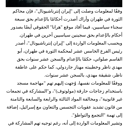
وفقًا لمعلومات وصلت إلى "إيران إنترناشيونال"، فإن محاكم
الثورة في طهران وأراك أصدرت أحكامًا بالإعدام بحق سبعة
سجناء سياسيين، فيما أفاد موقع "هرانا" الحقوقي أيضًا بصدور
أحكام بالإعدام بحق سجينين سياسيين آخرين في طهران.
وبحسب المعلومات الواردة إلى "إيران إنترناشيونال"، أصدر
رئيس الفرع الخامس عشر لمحكمة الثورة في طهران، أبو
القاسم صلواتي، حكمًا بالإعدام والسجن عشر سنوات بحق
مهدي ناظر وخطيبته مهناز جاردولي، كما حكم على عاطفة
ناظر، شقيقة مهدي، بالسجن عشر سنوات.
ووفقًا للمعلومات نفسها، وُجهت إليهم تهم "مهاجمة مسجد
باستخدام زجاجات حارقة (مولوتوف)"، و"المشاركة في تجمعات
غير قانونية"، ومخالفة المواد الثالثة والرابعة والسابعة والثامنة
من قانون تشديد عقوبات التجسس والتعاون مع إسرائيل، إضافة
إلى تهمة "التجمع والتواطؤ".
وتشير المعلومات الواردة إلى أنه، رغم توجيه تهم المشاركة في