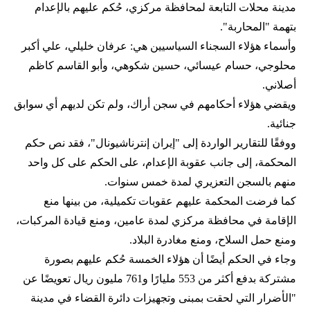
مدينة محلات التابعة لمحافظة مركزي، حُكم عليهم بالإعدام
بتهمة "المحاربة".
وأسماء هؤلاء السجناء السياسيين هي: عرفان خليلي، علي أكبر
محلوجي، حسام عيسائي، حسين شكوهي، وأبو القاسم كاظم
أصلاني.
ويقضي هؤلاء أحكامهم في سجن أراك، ولم تكن لديهم أي سوابق
جنائية.
ووفقًا للتقارير الواردة إلى "إيران إنترناشيونال"، فقد نص حكم
المحكمة، إلى جانب عقوبة الإعدام، على الحكم على كل واحد
منهم بالسجن التعزيري لمدة خمس سنوات.
كما فرضت المحكمة عليهم عقوبات تكميلية، من بينها منع
الإقامة في محافظة مركزي لمدة عامين، ومنع قيادة المركبات،
ومنع حمل السلاح، ومنع مغادرة البلاد.
وجاء في الحكم أيضًا أن هؤلاء الخمسة حُكم عليهم بصورة
مشتركة بدفع أكثر من 553 مليارًا و761 مليون ريال تعويضًا عن
"الأضرار التي لحقت بمبنى وتجهيزات دائرة القضاء في مدينة