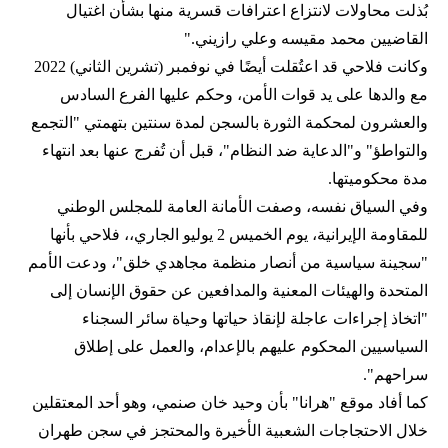
بُذلت محاولات لانتزاع اعترافات قسرية منها بشأن اغتيال
القاضيين محمد مقيسه وعلي رازيني."
وكانت فلاحي قد اعتُقلت أيضًا في نوفمبر (تشرين الثاني) 2022
مع والدها على يد قوات الأمن، وحكم عليها الفرع السادس
والعشرون لمحكمة الثورة بالسجن لمدة سنتين بتهمتي "التجمع
والتواطؤ" و"الدعاية ضد النظام"، قبل أن تُفرج عنها بعد انتهاء
مدة محكوميتها.
وفي السياق نفسه، وصفت الأمانة العامة للمجلس الوطني
للمقاومة الإيرانية، يوم الخميس 2 يوليو الجاري،، فلاحي بأنها
"سجينة سياسية من أنصار منظمة مجاهدي خلق"، ودعت الأمم
المتحدة والهيئات المعنية والمدافعين عن حقوق الإنسان إلى
"اتخاذ إجراءات عاجلة لإنقاذ حياتها وحياة سائر السجناء
السياسيين المحكوم عليهم بالإعدام، والعمل على إطلاق
سراحهم".
كما أفاد موقع "هرانا" بأن وحيد خان صنمي، وهو أحد المعتقلين
خلال الاحتجاجات الشعبية الأخيرة والمحتجز في سجن طهران