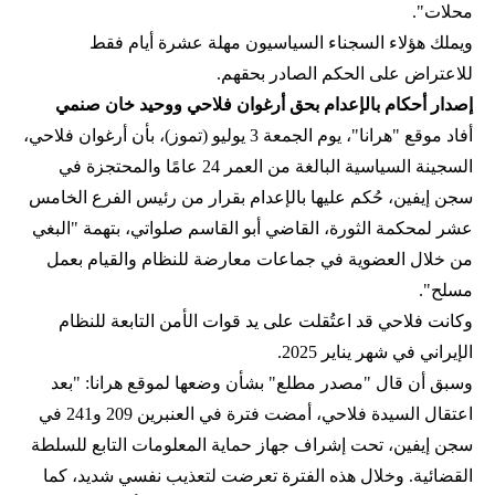
محلات".
ويملك هؤلاء السجناء السياسيون مهلة عشرة أيام فقط
للاعتراض على الحكم الصادر بحقهم.
إصدار أحكام بالإعدام بحق أرغوان فلاحي ووحيد خان صنمي
أفاد موقع "هرانا"، يوم الجمعة 3 يوليو (تموز)، بأن أرغوان فلاحي،
السجينة السياسية البالغة من العمر 24 عامًا والمحتجزة في
سجن إيفين، حُكم عليها بالإعدام بقرار من رئيس الفرع الخامس
عشر لمحكمة الثورة، القاضي أبو القاسم صلواتي، بتهمة "البغي
من خلال العضوية في جماعات معارضة للنظام والقيام بعمل
مسلح".
وكانت فلاحي قد اعتُقلت على يد قوات الأمن التابعة للنظام
الإيراني في شهر يناير 2025.
وسبق أن قال "مصدر مطلع" بشأن وضعها لموقع هرانا: "بعد
اعتقال السيدة فلاحي، أمضت فترة في العنبرين 209 و241 في
سجن إيفين، تحت إشراف جهاز حماية المعلومات التابع للسلطة
القضائية. وخلال هذه الفترة تعرضت لتعذيب نفسي شديد، كما