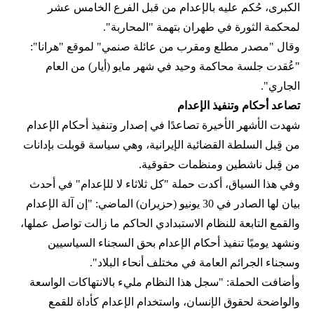
الكبرى، حُكم عليه بالإعدام من قبل الفرع الخامس عشر
لمحكمة الثورة في طهران بتهمة "المحاربة".
وقال "مصدر مطلع ومقرب من عائلة صنمي" لموقع "هرانا":
"عُقدت جلسة محاكمة وحيد في شهر مايو (أيار) من العام
الجاري".
تصاعد أحكام وتنفيذ الإعدام
شهدت الأشهر الأخيرة تصاعدًا في إصدار وتنفيذ أحكام الإعدام
من قِبل السلطة القضائية الإيرانية، وهي سياسة قوبلت بإدانات
من قِبل ناشطين ومنظمات حقوقية.
وفي هذا السياق، أكدت حملة "كل ثلاثاء لا للإعدام" في أحدث
بيان لها الصادر في 30 يونيو (حزيران) الماضي: "إن آلة الإعدام
والقمع التابعة للنظام الاستبدادي الحاكم ما زالت تواصل عملها،
ونشهد يوميًا تنفيذ أحكام الإعدام بحق السجناء السياسيين
وسجناء الجرائم العامة في مختلف أنحاء البلاد".
وأضافت الحملة: "سجل هذا النظام مليء بالانتهاكات الواسعة
والواضحة لحقوق الإنسان، واستخدام الإعدام كأداة للقمع