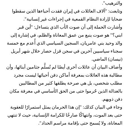
والترهيب".
وتابعت: "آلاف العائلات في إيران فقدت أحباءها الذين سقطوا
ضحايا لإرادة النظام القمعية في إجراءات غير إنسانية".
وأشارت الحملة إلى أن صوت الأب الذي يتساءل: "أين قبر
ابني؟" هو صوت ينبع من عمق المعاناة والظلم، في إشارة إلى
والد وحيد بني عامريان، السجين السياسي الذي أُعدم مع خمسة
سجناء سياسيين آخرين في سجن قزل حصار خلال شهر أبريل
(نيسان) الماضي.
وأضاف البيان أن عائلات أخرى أيضًا لم تُسلَّم جثامين أبنائها، وأن
مطالبة هذه العائلات بمعرفة أماكن دفن أحبائها ليست مجرد
مطلب شخصي، بل هي صرخة يطلقها كثير من المطالبين
بالعدالة الذين حُرموا حتى من الحق الأساسي في معرفة مكان
دفن ذويهم.
وجاء في البيان كذلك: "إن هذا الحرمان يمثل استمرارًا للعقوبة
حتى بعد الموت، وانتهاكًا صارخًا للكرامة الإنسانية، حيث لا تنتهي
المعاناة، ولا يُسمح حتى بإقامة مراسم الحداد".