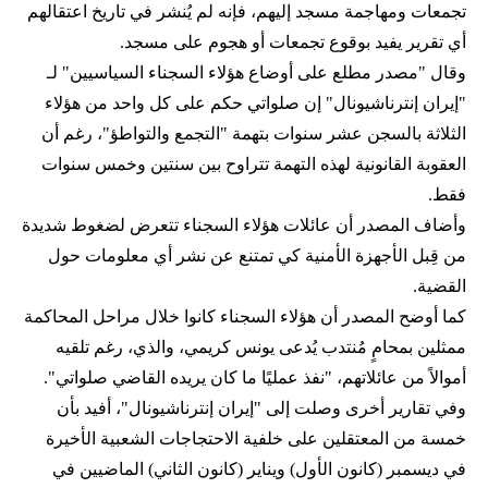
تجمعات ومهاجمة مسجد إليهم، فإنه لم يُنشر في تاريخ اعتقالهم
أي تقرير يفيد بوقوع تجمعات أو هجوم على مسجد.
وقال "مصدر مطلع على أوضاع هؤلاء السجناء السياسيين" لـ
"إيران إنترناشيونال" إن صلواتي حكم على كل واحد من هؤلاء
الثلاثة بالسجن عشر سنوات بتهمة "التجمع والتواطؤ"، رغم أن
العقوبة القانونية لهذه التهمة تتراوح بين سنتين وخمس سنوات
فقط.
وأضاف المصدر أن عائلات هؤلاء السجناء تتعرض لضغوط شديدة
من قِبل الأجهزة الأمنية كي تمتنع عن نشر أي معلومات حول
القضية.
كما أوضح المصدر أن هؤلاء السجناء كانوا خلال مراحل المحاكمة
ممثلين بمحامٍ مُنتدب يُدعى يونس كريمي، والذي، رغم تلقيه
أموالاً من عائلاتهم، "نفذ عمليًا ما كان يريده القاضي صلواتي".
وفي تقارير أخرى وصلت إلى "إيران إنترناشيونال"، أفيد بأن
خمسة من المعتقلين على خلفية الاحتجاجات الشعبية الأخيرة
في ديسمبر (كانون الأول) ويناير (كانون الثاني) الماضيين في