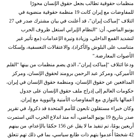
منظمات حقوقية تطالب بجعل حقوق الإنسان محورًا
للمفاوضات مع إيران كانت 19 منظمة حقوقية منضوية في
ائتلاف "إمباكت إيران"، قد أعلنت في بيان مشترك صدر في 27
يونيو الماضي، أن: "النظام الإيراني استغل ظروف الحرب
لتشديد القمع الداخلي، وزيادة وتيرة الإعدامات (مع تأثير غير
متناسب على البلوش والأكراد)، والاعتقالات التعسفية، وإسكات
الأصوات المعارضة."
ودعا ائتلاف "إمباكت إيران"، الذي يضم منظمات من بينها "القلم
الأميركي، ومركز عبد الرحمن برومند لحقوق الإنسان، ومركز
المدافعين عن حقوق الإنسان، ومنظمة حقوق الإنسان في إيران،
حكومات العالم إلى إدراج ملف حقوق الإنسان على جدول
أعمالها بالتوازي مع المفاوضات الأمنية والنووية مع إيران.
وكان خبراء مستقلون تابعون للأمم المتحدة قد ذكروا، في تقرير
صدر بتاريخ 19 يونيو الماضي، أنه منذ اندلاع الحرب التي استمرت
أربعين يومًا، تم تنفيذ ما لا يقل عن 156 حكمًا بالإعدام، من بينهم
42 شخصًا أُعدموا بتهم ذات طابع سياسي، بما في ذلك تهم تتعلق