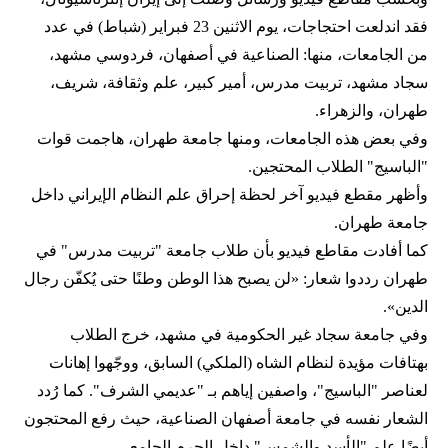
فقد اندلعت احتجاجات، يوم الاثنين 23 فبراير (شباط) في عدد
من الجامعات، منها: الصناعية في أصفهان، فردوسي مشهد،
سجاد مشهد، تربيت مدرس، أمير كبير، علم وثقافة، شريف،
طهران، والزهراء.
وفي بعض هذه الجامعات، ومنها جامعة طهران، هاجمت قوات
"الباسيج" الطلاب المحتجين.
وأظهر مقطع فيديو آخر لحظة إحراق علم النظام الإيراني داخل
جامعة طهران.
كما أفادت مقاطع فيديو بأن طلاب جامعة "تربيت مدرس" في
طهران رددوا شعار: «لن يصبح هذا الوطن وطنًا حتى يُكفّن رجال
الدين».
وفي جامعة سجاد غير الحكومية في مشهد، خرج الطلاب
بهتافات مؤيدة لنظام الشاه (الملكي) السابق، ووجّهوا إهانات
لعناصر "الباسيج"، واصفين إياهم بـ "عديمي الشرف". كما رُدد
الشعار نفسه في جامعة أصفهان الصناعية، حيث رفع المحتجون
أيضًا علم "الأسد والشمس" داخل الحرم الجامعي.