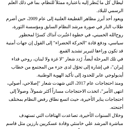
ليطال كل ما يُنظر إليه باعتباره ممثلاً للنظام، بما في ذلك العلم
الرسمي للبلاد.
ويعود أحد أبرز مظاهر القطيعة العلنية إلى عام 2009، حين أضرم
طلاب النار في صورة مرشد النظام السابق ومؤسسة الثورة،
روح‌الله الخميني، في خطوة اعتُبرت آنذاك كسرًا لمحظور
سياسي، ودفع قادة "الحركة الخضراء" إلى القول إن جهات أمنية
قد تكون وراءها لتبرير تشديد القمع.
في تلك المرحلة أيضاً، رُدد شعار "لا غزة ولا لبنان، روحي فداء
إيران"، في إشارة إلى تحوّل لدى جزء من المجتمع من خطاب
أيديولوجي عابر للحدود إلى تأكيد الهوية الوطنية.
ومنذ احتجاجات عام 2017، التي شهدت شعار "إصلاحي، أصولي،
انتهى الأمر"، اتخذت الاحتجاجات مساراً أكثر شمولاً، وصولاً إلى
احتجاجات يناير الأخيرة، حيث اتسع نطاق رفض النظام بمختلف
أجنحته.
وخلال السنوات الأخيرة، تصاعدت الهتافات التي تستهدف
مباشرة المرشد علي خامنئي وقادة عسكريين بارزين مثل قاسم