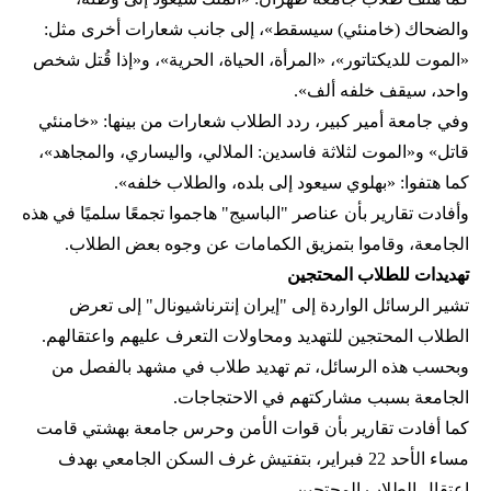
والضحاك (خامنئي) سيسقط»، إلى جانب شعارات أخرى مثل:
«الموت للديكتاتور»، «المرأة، الحياة، الحرية»، و«إذا قُتل شخص
واحد، سيقف خلفه ألف».
وفي جامعة أمير كبير، ردد الطلاب شعارات من بينها: «خامنئي
قاتل» و«الموت لثلاثة فاسدين: الملالي، واليساري، والمجاهد»،
كما هتفوا: «بهلوي سيعود إلى بلده، والطلاب خلفه».
وأفادت تقارير بأن عناصر "الباسيج" هاجموا تجمعًا سلميًا في هذه
الجامعة، وقاموا بتمزيق الكمامات عن وجوه بعض الطلاب.
تهديدات للطلاب المحتجين
تشير الرسائل الواردة إلى "إيران إنترناشيونال" إلى تعرض
الطلاب المحتجين للتهديد ومحاولات التعرف عليهم واعتقالهم.
وبحسب هذه الرسائل، تم تهديد طلاب في مشهد بالفصل من
الجامعة بسبب مشاركتهم في الاحتجاجات.
كما أفادت تقارير بأن قوات الأمن وحرس جامعة بهشتي قامت
مساء الأحد 22 فبراير، بتفتيش غرف السكن الجامعي بهدف
اعتقال الطلاب المحتجين.