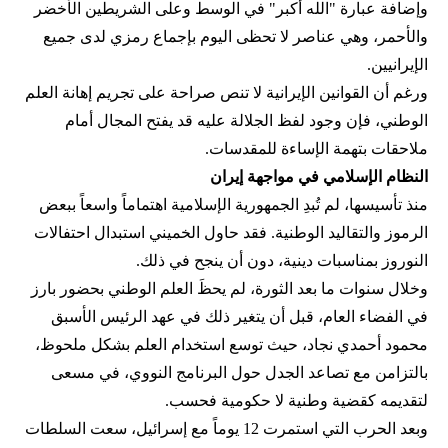
وإضافة عبارة "الله أكبر" في الوسط وعلى الشريطين الأخضر
والأحمر، وهي عناصر لا تحظى اليوم بإجماع رمزي لدى جميع
الإيرانيين.
ورغم أن القوانين الإيرانية لا تنص صراحة على تجريم إهانة العلم
الوطني، فإن وجود لفظ الجلالة عليه قد يفتح المجال أمام
ملاحقات بتهمة الإساءة للمقدسات.
النظام الإسلامي في مواجهة إيران
منذ تأسيسها، لم تُبدِ الجمهورية الإسلامية اهتماماً واسعاً ببعض
الرموز والتقاليد الوطنية. فقد حاول الخميني استبدال احتفالات
النوروز بمناسبات دينية، دون أن ينجح في ذلك.
وخلال سنوات ما بعد الثورة، لم يحظَ العلم الوطني بحضور بارز
في الفضاء العام، قبل أن يتغير ذلك في عهد الرئيس الأسبق
محمود أحمدي‌ نجاد، حيث توسع استخدام العلم بشكل ملحوظ،
بالتزامن مع تصاعد الجدل حول البرنامج النووي، في مسعى
لتقديمه كقضية وطنية لا حكومية فحسب.
وبعد الحرب التي استمرت 12 يوماً مع إسرائيل، سعت السلطات