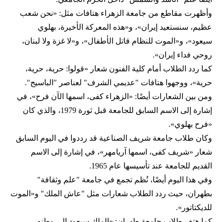
وأظهرت مقاطع من جامعة الزهراء هتافات مثل: «نحن شعب
عظيم، سنستعيد إيران»، و«هذه المعركة الأخيرة، بهلوي
سيعود»، و«الموت للنظام قاتل الأطفال»، و«لا غزة ولا لبنان،
روحي فداء إيران».
كما ردد الطلاب أمام كلية الفنون شعار «قولوا: حرية، حرية،
حرية»، ووجهوا هتافات "عديمي الشرف" لعناصر "الباسيج".
ومن بين الشعارات أيضًا: «الزهراء كفى، اسمها الآن فرح»، في
إشارة إلى الاسم السابق للجامعة قبل ثورة 1979، والذي كان
«فرح بهلوي».
وكان طلاب جامعة شريف الصناعية قد رددوا في اليوم السابق
شعار «شريف كفى، اسمها آريامهر»، في إشارة إلى الاسم
القديم للجامعة عند تأسيسها عام 1965.
وفي هذا اليوم أيضًا، نُظم تجمع في جامعة "علم وثقافة"
بطهران، حيث ردد الطلاب شعارات مثل "عاش الملك" و«الموت
للديكتاتور».
كما هتف طلاب جامعة طهران: «الملك سيعود إلى وطنه،