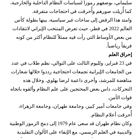
سليماني، بوصفهم رموزاً لسياسات النظام الداخلية والخارجية،
كما أُزيلت صورهم وأُحرقت في احتجاجات متفرقة.
وامتد هذا الرفض إلى ساحات غير سياسية، بينها بطولة كأس
العالم 2022 في قطر، حيث تعرض المنتخب الإيراني لانتقادات
من بعض الأوساط التي رأت فيه ممثلاً للنظام أكثر من كونه
فريقاً رياضياً.
إحراق العلم
في 23 فبراير، ولليوم الثالث على التوالي، نظم طلاب في عدد
من الجامعات الإيرانية تجمعات احتجاجية رددوا خلالها شعارات
مناهضة للمرشد، وأخرى داعمة لرضا بهلوي. وخلال هذه
التحركات، داس بعض المحتجين على علم النظام وألقوه باتجاه
قوات الأمن.
وفي جامعات أمير كبير، وجامعة طهران، وجامعة الزهراء،
أُحرقت أعلام النظام.
وكان نظام طهران قد سعى عام 1979 إلى دمج الرموز الوطنية
والدينية في العلم الرسمي، مع الإبقاء على الألوان التقليدية