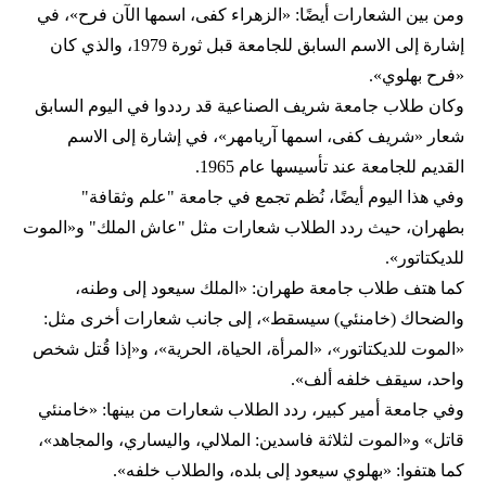
ومن بين الشعارات أيضًا: «الزهراء كفى، اسمها الآن فرح»، في
إشارة إلى الاسم السابق للجامعة قبل ثورة 1979، والذي كان
«فرح بهلوي».
وكان طلاب جامعة شريف الصناعية قد رددوا في اليوم السابق
شعار «شريف كفى، اسمها آريامهر»، في إشارة إلى الاسم
القديم للجامعة عند تأسيسها عام 1965.
وفي هذا اليوم أيضًا، نُظم تجمع في جامعة "علم وثقافة"
بطهران، حيث ردد الطلاب شعارات مثل "عاش الملك" و«الموت
للديكتاتور».
كما هتف طلاب جامعة طهران: «الملك سيعود إلى وطنه،
والضحاك (خامنئي) سيسقط»، إلى جانب شعارات أخرى مثل:
«الموت للديكتاتور»، «المرأة، الحياة، الحرية»، و«إذا قُتل شخص
واحد، سيقف خلفه ألف».
وفي جامعة أمير كبير، ردد الطلاب شعارات من بينها: «خامنئي
قاتل» و«الموت لثلاثة فاسدين: الملالي، واليساري، والمجاهد»،
كما هتفوا: «بهلوي سيعود إلى بلده، والطلاب خلفه».