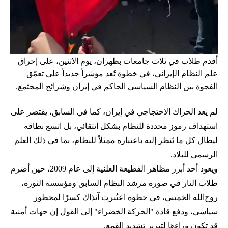
أقدم طلاب في ثلاث جامعات بطهران، يوم الاثنين، على إحراق
علم النظام الإيراني، في خطوة تُعد مؤشراً جديداً على تعمّق
الفجوة بين النظام السياسي الحاكم في إيران وشرائح المجتمع.
لم يعد الحراك الاحتجاجي في إيران، كما في السابق، يقتصر على
استهداف رموز محددة للنظام بشكل انتقائي، بل اتسع نطاقه
ليطال كل ما يُنظر إليه باعتباره ممثلاً للنظام، بما في ذلك العلم
الرسمي للبلاد.
ويعود أحد أبرز مظاهر القطيعة العلنية إلى عام 2009، حين أضرم
طلاب النار في صورة مرشد النظام السابق ومؤسسة الثورة،
روح‌الله الخميني، في خطوة اعتُبرت آنذاك كسرًا لمحظور
سياسي، ودفع قادة "الحركة الخضراء" إلى القول إن جهات أمنية
قد تكون وراءها لتبرير تشديد القمع.