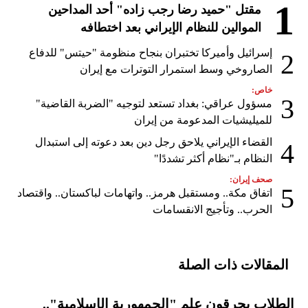
1
مقتل "حميد رضا رجب زاده" أحد المداحين
الموالين للنظام الإيراني بعد اختطافه
إسرائيل وأميركا تختبران بنجاح منظومة "حيتس" للدفاع
2
الصاروخي وسط استمرار التوترات مع إيران
خاص:
3
مسؤول عراقي: بغداد تستعد لتوجيه "الضربة القاضية"
للميليشيات المدعومة من إيران
القضاء الإيراني يلاحق رجل دين بعد دعوته إلى استبدال
4
النظام بـ"نظام أكثر تشددًا"
صحف إيران:
5
اتفاق مكة.. ومستقبل هرمز.. واتهامات لباكستان.. واقتصاد
الحرب.. وتأجيج الانقسامات
المقالات ذات الصلة
الطلاب يحرقون علم "الجمهورية الإسلامية"..