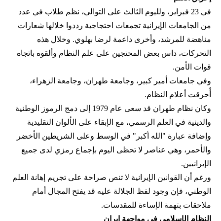
في 23 فبراير، ولليوم الثالث على التوالي، نظم طلاب في عدد
من الجامعات الإيرانية تجمعات احتجاجية رددوا خلالها شعارات
مناهضة للمرشد، وأخرى داعمة لرضا بهلوي. وخلال هذه
التحركات، داس بعض المحتجين على علم النظام وألقوه باتجاه
قوات الأمن.
وفي جامعات أمير كبير، وجامعة طهران، وجامعة الزهراء،
أُحرقت أعلام النظام.
وكان نظام طهران قد سعى عام 1979 إلى دمج الرموز الوطنية
والدينية في العلم الرسمي، مع الإبقاء على الألوان التقليدية
وإضافة عبارة "الله أكبر" في الوسط وعلى الشريطين الأخضر
والأحمر، وهي عناصر لا تحظى اليوم بإجماع رمزي لدى جميع
الإيرانيين.
ورغم أن القوانين الإيرانية لا تنص صراحة على تجريم إهانة العلم
الوطني، فإن وجود لفظ الجلالة عليه قد يفتح المجال أمام
ملاحقات بتهمة الإساءة للمقدسات.
النظام الإسلامي في مواجهة إيران