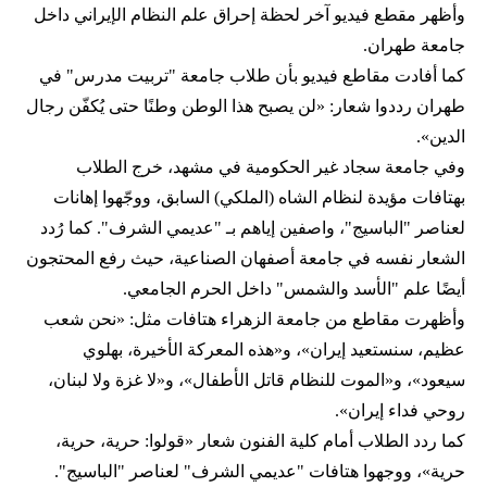
وأظهر مقطع فيديو آخر لحظة إحراق علم النظام الإيراني داخل
جامعة طهران.
كما أفادت مقاطع فيديو بأن طلاب جامعة "تربيت مدرس" في
طهران رددوا شعار: «لن يصبح هذا الوطن وطنًا حتى يُكفّن رجال
الدين».
وفي جامعة سجاد غير الحكومية في مشهد، خرج الطلاب
بهتافات مؤيدة لنظام الشاه (الملكي) السابق، ووجّهوا إهانات
لعناصر "الباسيج"، واصفين إياهم بـ "عديمي الشرف". كما رُدد
الشعار نفسه في جامعة أصفهان الصناعية، حيث رفع المحتجون
أيضًا علم "الأسد والشمس" داخل الحرم الجامعي.
وأظهرت مقاطع من جامعة الزهراء هتافات مثل: «نحن شعب
عظيم، سنستعيد إيران»، و«هذه المعركة الأخيرة، بهلوي
سيعود»، و«الموت للنظام قاتل الأطفال»، و«لا غزة ولا لبنان،
روحي فداء إيران».
كما ردد الطلاب أمام كلية الفنون شعار «قولوا: حرية، حرية،
حرية»، ووجهوا هتافات "عديمي الشرف" لعناصر "الباسيج".