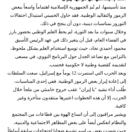
منذ تأسيسها، لم تُبدِ الجمهورية الإسلامية اهتماماً واسعاً ببعض
الرموز والتقاليد الوطنية. فقد حاول الخميني استبدال احتفالات
النوروز بمناسبات دينية، دون أن ينجح في ذلك.
وخلال سنوات ما بعد الثورة، لم يحظَ العلم الوطني بحضور بارز
في الفضاء العام، قبل أن يتغير ذلك في عهد الرئيس الأسبق
محمود أحمدي‌ نجاد، حيث توسع استخدام العلم بشكل ملحوظ،
بالتزامن مع تصاعد الجدل حول البرنامج النووي، في مسعى
لتقديمه كقضية وطنية لا حكومية فحسب.
وبعد الحرب التي استمرت 12 يوماً مع إسرائيل، سعت السلطات
إلى إعادة إبراز بعض الرموز الوطنية. ففي إحدى المناسبات،
طُلب أداء نشيد "يا إيران" عقب خروج خامنئي من ملجأ خلال
الحرب، إلا أن هذه الخطوات اعتبرها منتقدون متأخرة وغير
كافية.
ويشير مراقبون إلى أن اتساع الهوة بين قطاعات من المجتمع
والنظام انعكس أيضاً على بعض المظاهر الاجتماعية والدينية،
حيث شهدت بعض مراسم تشييع ضحايا احتجاجات سابقة أنماطاً