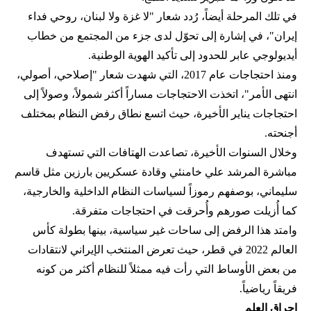
في تلك المرحلة أيضاً، رُدد شعار "لا غزة ولا لبنان، روحي فداء
إيران"، في إشارة إلى تحوّل لدى جزء من المجتمع من خطاب
أيديولوجي عابر للحدود إلى تأكيد الهوية الوطنية.
ومنذ احتجاجات عام 2017، التي شهدت شعار "إصلاحي، أصولي،
انتهى الأمر"، اتخذت الاحتجاجات مساراً أكثر شمولاً، وصولاً إلى
احتجاجات يناير الأخيرة، حيث اتسع نطاق رفض النظام بمختلف
أجنحته.
وخلال السنوات الأخيرة، تصاعدت الهتافات التي تستهدف
مباشرة المرشد علي خامنئي وقادة عسكريين بارزين مثل قاسم
سليماني، بوصفهم رموزاً لسياسات النظام الداخلية والخارجية،
كما أُزيلت صورهم وأُحرقت في احتجاجات متفرقة.
وامتد هذا الرفض إلى ساحات غير سياسية، بينها بطولة كأس
العالم 2022 في قطر، حيث تعرض المنتخب الإيراني لانتقادات
من بعض الأوساط التي رأت فيه ممثلاً للنظام أكثر من كونه
فريقاً رياضياً.
إحراق العلم