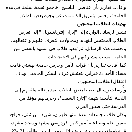
وأفادت تقارير بأن عناصر "الباسيج" هاجموا تجمعًا سلميًا في هذه
الجامعة، وقاموا بتمزيق الكمامات عن وجوه بعض الطلاب.
تهديدات للطلاب المحتجين
تشير الرسائل الواردة إلى "إيران إنترناشيونال" إلى تعرض
الطلاب المحتجين للتهديد ومحاولات التعرف عليهم واعتقالهم.
وبحسب هذه الرسائل، تم تهديد طلاب في مشهد بالفصل من
الجامعة بسبب مشاركتهم في الاحتجاجات.
كما أفادت تقارير بأن قوات الأمن وحرس جامعة بهشتي قامت
مساء الأحد 22 فبراير، بتفتيش غرف السكن الجامعي بهدف
اعتقال الطلاب المحتجين.
وأُرسلت رسائل نصية لبعض الطلاب تفيد بإحالة ملفاتهم إلى
اللجنة التأديبية بتهمة "إثارة الشغب"، وحرمانهم مؤقتًا من
الدراسة حتى صدور القرار.
وكان طلاب جامعات عدة، منها طهران، شريف، بهشتي، خواجه
نصير، علم وصناعة، أمير كبير، فردوسي مشهد وسجاد مشهد،
قد نظموا تجمعات احتجاجية خلال يومي السبت والأحد 21 و22