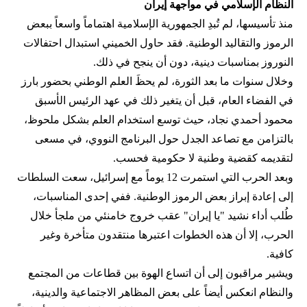
النظام الإسلامي في مواجهة إيران
منذ تأسيسها، لم تُبدِ الجمهورية الإسلامية اهتماماً واسعاً ببعض
الرموز والتقاليد الوطنية. فقد حاول الخميني استبدال احتفالات
النوروز بمناسبات دينية، دون أن ينجح في ذلك.
وخلال سنوات ما بعد الثورة، لم يحظَ العلم الوطني بحضور بارز
في الفضاء العام، قبل أن يتغير ذلك في عهد الرئيس الأسبق
محمود أحمدي‌ نجاد، حيث توسع استخدام العلم بشكل ملحوظ،
بالتزامن مع تصاعد الجدل حول البرنامج النووي، في مسعى
لتقديمه كقضية وطنية لا حكومية فحسب.
وبعد الحرب التي استمرت 12 يوماً مع إسرائيل، سعت السلطات
إلى إعادة إبراز بعض الرموز الوطنية. ففي إحدى المناسبات،
طُلب أداء نشيد "يا إيران" عقب خروج خامنئي من ملجأ خلال
الحرب، إلا أن هذه الخطوات اعتبرها منتقدون متأخرة وغير
كافية.
ويشير مراقبون إلى أن اتساع الهوة بين قطاعات من المجتمع
والنظام انعكس أيضاً على بعض المظاهر الاجتماعية والدينية،