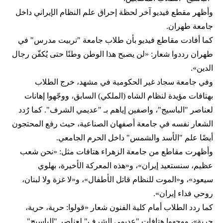
وأظهر مقطع فيديو آخر لحظة إحراق علم النظام الإيراني داخل
جامعة طهران.
كما أفادت مقاطع فيديو بأن طلاب جامعة "تربيت مدرس" في
طهران رددوا شعار: «لن يصبح هذا الوطن وطنًا حتى يُكفّن رجال
الدين».
وفي جامعة سجاد غير الحكومية في مشهد، خرج الطلاب
بهتافات مؤيدة لنظام الشاه (الملكي) السابق، ووجّهوا إهانات
لعناصر "الباسيج"، واصفين إياهم بـ "عديمي الشرف". كما رُدد
الشعار نفسه في جامعة أصفهان الصناعية، حيث رفع المحتجون
أيضًا علم "الأسد والشمس" داخل الحرم الجامعي.
وأظهرت مقاطع من جامعة الزهراء هتافات مثل: «نحن شعب
عظيم، سنستعيد إيران»، و«هذه المعركة الأخيرة، بهلوي
سيعود»، و«الموت للنظام قاتل الأطفال»، و«لا غزة ولا لبنان،
روحي فداء إيران».
كما ردد الطلاب أمام كلية الفنون شعار «قولوا: حرية، حرية،
حرية»، ووجهوا هتافات "عديمي الشرف" لعناصر "الباسيج".