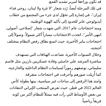
قد تكون وراءها لتبرير تشديد القمع.
في تلك المرحلة أيضاً، رُدد شعار "لا غزة ولا لبنان، روحي فداء
إيران"، في إشارة إلى تحوّل لدى جزء من المجتمع من خطاب
أيديولوجي عابر للحدود إلى تأكيد الهوية الوطنية.
ومنذ احتجاجات عام 2017، التي شهدت شعار "إصلاحي، أصولي،
انتهى الأمر"، اتخذت الاحتجاجات مساراً أكثر شمولاً، وصولاً إلى
احتجاجات يناير الأخيرة، حيث اتسع نطاق رفض النظام بمختلف
أجنحته.
وخلال السنوات الأخيرة، تصاعدت الهتافات التي تستهدف
مباشرة المرشد علي خامنئي وقادة عسكريين بارزين مثل قاسم
سليماني، بوصفهم رموزاً لسياسات النظام الداخلية والخارجية،
كما أُزيلت صورهم وأُحرقت في احتجاجات متفرقة.
وامتد هذا الرفض إلى ساحات غير سياسية، بينها بطولة كأس
العالم 2022 في قطر، حيث تعرض المنتخب الإيراني لانتقادات
من بعض الأوساط التي رأت فيه ممثلاً للنظام أكثر من كونه
فريقاً رياضياً.