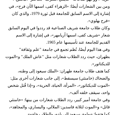
ومن بين الشعارات أيضًا: «الزهراء كفى، اسمها الآن فرح»، في
إشارة إلى الاسم السابق للجامعة قبل ثورة 1979، والذي كان
«فرح بهلوي».
وكان طلاب جامعة شريف الصناعية قد رددوا في اليوم السابق
شعار «شريف كفى، اسمها آريامهر»، في إشارة إلى الاسم
القديم للجامعة عند تأسيسها عام 1965.
وفي هذا اليوم أيضًا، نُظم تجمع في جامعة "علم وثقافة"
بطهران، حيث ردد الطلاب شعارات مثل "عاش الملك" و«الموت
للديكتاتور».
كما هتف طلاب جامعة طهران: «الملك سيعود إلى وطنه،
والضحاك (خامنئي) سيسقط»، إلى جانب شعارات أخرى مثل:
«الموت للديكتاتور»، «المرأة، الحياة، الحرية»، و«إذا قُتل شخص
واحد، سيقف خلفه ألف».
وفي جامعة أمير كبير، ردد الطلاب شعارات من بينها: «خامنئي
قاتل» و«الموت لثلاثة فاسدين: الملالي، واليساري، والمجاهد»،
كما هتفوا: «بهلوي سيعود إلى بلده، والطلاب خلفه».