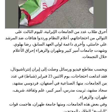
أحرق طلاب عدد من الجامعات الإيرانية، لليوم الثالث على
التوالي من احتجاجاتهم، أعلام النظام ورددوا هتافات ضد المرشد
علي خامنئي، وأخرى داعمة لولي العهد السابق، رضا بهلوي.
وشهدت جامعات أمير كبير وطهران والزهراء إحراق الأعلام
خلال التجمعات.
وبحسب مقاطع فيديو ورسائل وصلت إلى إيران إنترناشيونال،
فقد اندلعت احتجاجات، يوم الاثنين 23 فبراير (شباط) في عدد
من الجامعات، منها: الصناعية في أصفهان، فردوسي مشهد،
سجاد مشهد، تربيت مدرس، أمير كبير، علم وثقافة، شريف،
طهران، والزهراء.
وفي بعض هذه الجامعات، ومنها جامعة طهران، هاجمت قوات
"الباسيج" الطلاب المحتجين.