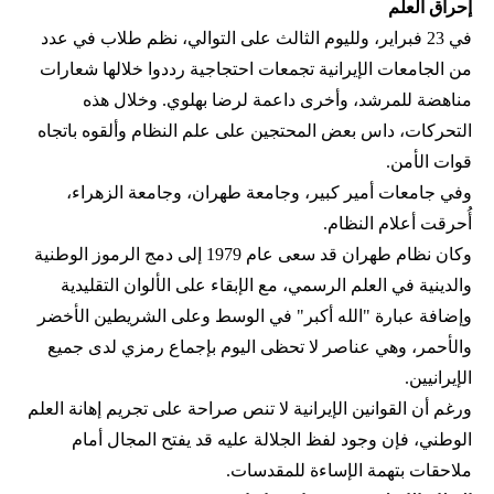
إحراق العلم
في 23 فبراير، ولليوم الثالث على التوالي، نظم طلاب في عدد
من الجامعات الإيرانية تجمعات احتجاجية رددوا خلالها شعارات
مناهضة للمرشد، وأخرى داعمة لرضا بهلوي. وخلال هذه
التحركات، داس بعض المحتجين على علم النظام وألقوه باتجاه
قوات الأمن.
وفي جامعات أمير كبير، وجامعة طهران، وجامعة الزهراء،
أُحرقت أعلام النظام.
وكان نظام طهران قد سعى عام 1979 إلى دمج الرموز الوطنية
والدينية في العلم الرسمي، مع الإبقاء على الألوان التقليدية
وإضافة عبارة "الله أكبر" في الوسط وعلى الشريطين الأخضر
والأحمر، وهي عناصر لا تحظى اليوم بإجماع رمزي لدى جميع
الإيرانيين.
ورغم أن القوانين الإيرانية لا تنص صراحة على تجريم إهانة العلم
الوطني، فإن وجود لفظ الجلالة عليه قد يفتح المجال أمام
ملاحقات بتهمة الإساءة للمقدسات.