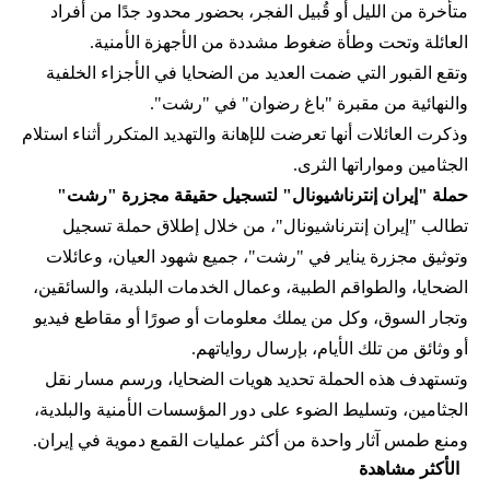
متأخرة من الليل أو قُبيل الفجر، بحضور محدود جدًا من أفراد
العائلة وتحت وطأة ضغوط مشددة من الأجهزة الأمنية.
وتقع القبور التي ضمت العديد من الضحايا في الأجزاء الخلفية
والنهائية من مقبرة "باغ رضوان" في "رشت".
وذكرت العائلات أنها تعرضت للإهانة والتهديد المتكرر أثناء استلام
الجثامين ومواراتها الثرى.
حملة "إيران إنترناشيونال" لتسجيل حقيقة مجزرة "رشت"
تطالب "إيران إنترناشيونال"، من خلال إطلاق حملة تسجيل
وتوثيق مجزرة يناير في "رشت"، جميع شهود العيان، وعائلات
الضحايا، والطواقم الطبية، وعمال الخدمات البلدية، والسائقين،
وتجار السوق، وكل من يملك معلومات أو صورًا أو مقاطع فيديو
أو وثائق من تلك الأيام، بإرسال رواياتهم.
وتستهدف هذه الحملة تحديد هويات الضحايا، ورسم مسار نقل
الجثامين، وتسليط الضوء على دور المؤسسات الأمنية والبلدية،
ومنع طمس آثار واحدة من أكثر عمليات القمع دموية في إيران.
الأكثر مشاهدة