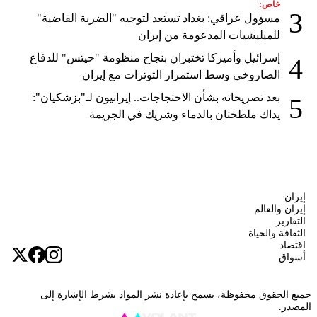
خاص:
3
مسؤول عراقي: بغداد تستعد لتوجيه "الضربة القاضية"
للميليشيات المدعومة من إيران
إسرائيل وأميركا تختبران بنجاح منظومة "حيتس" للدفاع
4
الصاروخي وسط استمرار التوترات مع إيران
بعد تصريحاته بشأن الاحتجاجات.. إيرانيون لـ"بزشكيان":
5
يداك ملطختان بالدماء وشريك في الجريمة
إيران
إيران والعالم
التقارير
الثقافة والحياة
اقتصاد
أسواق
جميع الحقوق محفوظة، يسمح بإعادة نشر المواد بشرط الإشارة إلى
المصدر.