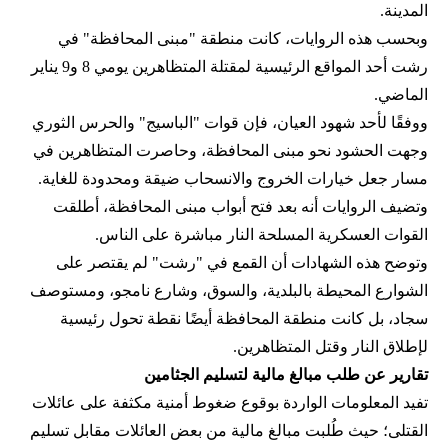
المدينة.
وبحسب هذه الروايات، كانت منطقة "مبنى المحافظة" في
رشت أحد المواقع الرئيسية لمقتلة المتظاهرين يومي 8 و9 يناير
الماضي.
ووفقًا لأحد شهود العيان، فإن قوات "الباسيج" والحرس الثوري
وجهت الحشود نحو مبنى المحافظة، وحاصرت المتظاهرين في
مسار جعل خيارات الخروج والانسحاب ضيقة ومحدودة للغاية.
وتضيف الروايات أنه بعد فتح أبواب مبنى المحافظة، أطلقت
القوات العسكرية المسلحة النار مباشرة على الناس.
وتوضح هذه الشهادات أن القمع في "رشت" لم يقتصر على
الشوارع المحيطة بالبلدية، والسوق، وشارع نامجو، ومستوصف
سجاد، بل كانت منطقة المحافظة أيضًا نقطة تحول رئيسية
لإطلاق النار وقتل المتظاهرين.
تقارير عن طلب مبالغ مالية لتسليم الجثامين
تفيد المعلومات الواردة بوقوع ضغوط أمنية مكثفة على عائلات
القتلى؛ حيث طُلبت مبالغ مالية من بعض العائلات مقابل تسليم