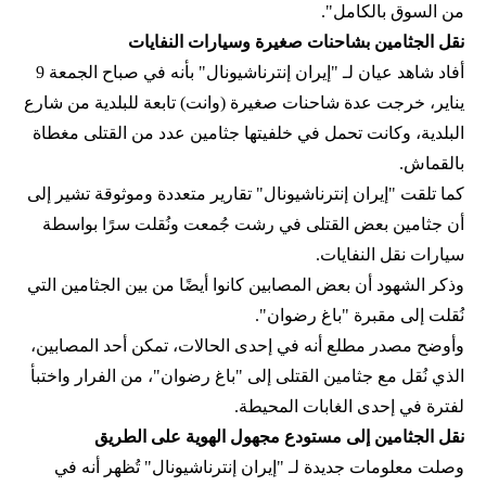
من السوق بالكامل".
نقل الجثامين بشاحنات صغيرة وسيارات النفايات
أفاد شاهد عيان لـ "إيران إنترناشيونال" بأنه في صباح الجمعة 9
يناير، خرجت عدة شاحنات صغيرة (وانت) تابعة للبلدية من شارع
البلدية، وكانت تحمل في خلفيتها جثامين عدد من القتلى مغطاة
بالقماش.
كما تلقت "إيران إنترناشيونال" تقارير متعددة وموثوقة تشير إلى
أن جثامين بعض القتلى في رشت جُمعت ونُقلت سرًا بواسطة
سيارات نقل النفايات.
وذكر الشهود أن بعض المصابين كانوا أيضًا من بين الجثامين التي
نُقلت إلى مقبرة "باغ رضوان".
وأوضح مصدر مطلع أنه في إحدى الحالات، تمكن أحد المصابين،
الذي نُقل مع جثامين القتلى إلى "باغ رضوان"، من الفرار واختبأ
لفترة في إحدى الغابات المحيطة.
نقل الجثامين إلى مستودع مجهول الهوية على الطريق
وصلت معلومات جديدة لـ "إيران إنترناشيونال" تُظهر أنه في