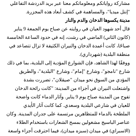
مشاركة رواياتكم ومعلوماتكم معنا عبر بريد الدردشة التفاعلي
"إنتل ميديا"، والمساهمة في كشف أبعاد هذه المجزرة.
مدينة يكسوها الدخان والدم والنار
قال أحد شهود العيان في روايته عن صباح يوم الجمعة 9 يناير
(كانون الثاني) الماضي في رشت، إنه في حدود الساعة الخامسة
صباحًا، كانت أعمدة الدخان والنيران الكثيفة لا تزال تتصاعد في
منطقة البلدية (شهرداري).
ووفقًا لهذا الشاهد، فإن الشوارع المؤدية إلى البلدية، بما في ذلك
شارع "نامجو"، وشارع "إمام"، وشارع "البلدية"، والطريق
المؤدي من السوق نحو ميدان "صيقلان"، تضررت بشدة
واشتعلت النيران في أجزاء من المدينة: "كانت رائحة الدخان
تفوح من المدينة صباح يوم 9 يناير. وآثار الدماء كانت واضحة
للعيان في شارعي البلدية وسعدي. كما كانت آثار الأيدي
الملطخة بالدماء للمتظاهرين مرتسمة على جدران المدينة. وكان
عناصر الباسيج مشغولين بمسح الشعارات باستخدام الطلاء
(الاسبراي) في ميدان (سبزه ميدان)، فيما احترقت أجزاء واسعة