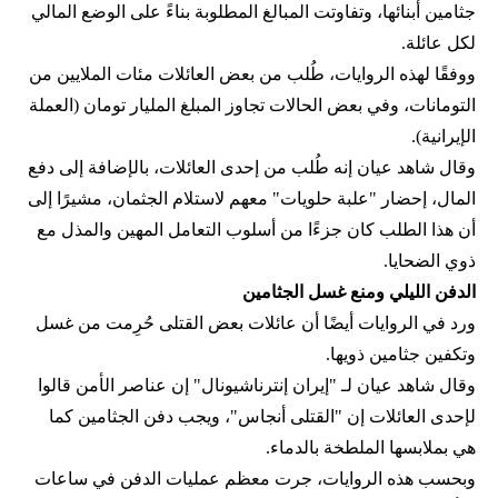
جثامين أبنائها، وتفاوتت المبالغ المطلوبة بناءً على الوضع المالي
لكل عائلة.
ووفقًا لهذه الروايات، طُلب من بعض العائلات مئات الملايين من
التومانات، وفي بعض الحالات تجاوز المبلغ المليار تومان (العملة
الإيرانية).
وقال شاهد عيان إنه طُلب من إحدى العائلات، بالإضافة إلى دفع
المال، إحضار "علبة حلويات" معهم لاستلام الجثمان، مشيرًا إلى
أن هذا الطلب كان جزءًا من أسلوب التعامل المهين والمذل مع
ذوي الضحايا.
الدفن الليلي ومنع غسل الجثامين
ورد في الروايات أيضًا أن عائلات بعض القتلى حُرِمت من غسل
وتكفين جثامين ذويها.
وقال شاهد عيان لـ "إيران إنترناشيونال" إن عناصر الأمن قالوا
لإحدى العائلات إن "القتلى أنجاس"، ويجب دفن الجثامين كما
هي بملابسها الملطخة بالدماء.
وبحسب هذه الروايات، جرت معظم عمليات الدفن في ساعات