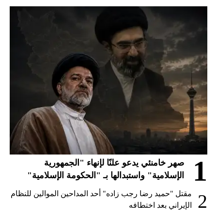
1
صهر خامنئي يدعو علنًا لإنهاء "الجمهورية
الإسلامية" واستبدالها بـ "الحكومة الإسلامية"
مقتل "حميد رضا رجب زاده" أحد المداحين الموالين للنظام
2
الإيراني بعد اختطافه