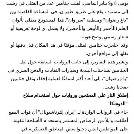
يومي 8 و9 يناير الماضي، نُقلت جثامين عدد من القتلى في رشت
إلى مستودع يقع على طريق طهران، في المسافة الفاصلة بين
"باغ رضوان" ومنطقة "سراوان". هذا المستودع مطلي بألوان
العلم (الأحمر والأبيض والأخضر)، ولا يحمل أي لوحة تعريفية أو
شعار رسمي يوضح هويته.
وقد احتُجزت جثامين القتلى مؤقتًا في هذا المكان قبل دفنها أو
نقلها إلى مواقع أخرى.
وتشير هذه التقارير، إلى جانب الروايات السابقة حول نقل
الجثامين بشاحنات البلدية وسيارات النفايات والدفن السري في
"باغ رضوان"، إلى أبعاد أكثر اتساعًا لعملية إخفاء ونقل جثامين
ضحايا رشت.
إطلاق النار على المحتجين وروايات حول استخدام سلاح
"الدوشكا"
جاء في الروايات الواردة لـ "إيران إنترناشيونال" أن قوات القمع
أطلقت وابلاً من الرصاص المستمر باستخدام الأسلحة الثقيلة
على المواطنين الذين دخلوا بعض المناطق العسكرية في