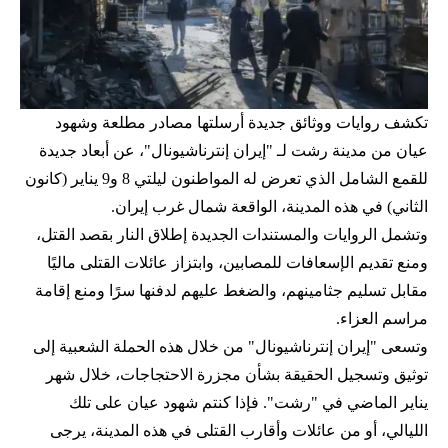
تكشف روايات ووثائق جديدة أرسلتها مصادر مطلعة وشهود
عيان من مدينة رشت لـ "إيران إنترناشيونال"، عن أبعاد جديدة
للقمع الشامل الذي تعرض له المواطنون ليلتي 8 و9 يناير (كانون
الثاني) في هذه المدينة، الواقعة شمال غرب إيران.
وتشمل الروايات والمستندات الجديدة إطلاق النار بقصد القتل،
ومنع تقديم الإسعافات للمصابين، وابتزاز عائلات القتلى ماليًا
مقابل تسليم جثامينهم، والضغط عليهم لدفنها سرًا ومنع إقامة
مراسم العزاء.
وتسعى "إيران إنترناشيونال" من خلال هذه الحملة الشعبية إلى
توثيق وتسجيل الحقيقة بشأن مجزرة الاحتجاجات، خلال شهر
يناير الماضي في "رشت". فإذا كنتم شهود عيان على تلك
الليالي، أو من عائلات وأقارب القتلى في هذه المدينة، يرجى