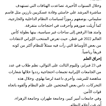
وخلال السنوات الأخيرة، تصاعدت الهتافات التي تستهدف
مباشرة المرشد علي خامنئي وقادة عسكريين بارزين مثل قاسم
سليماني، بوصفهم رموزاً لسياسات النظام الداخلية والخارجية،
كما أُزيلت صورهم وأُحرقت في احتجاجات متفرقة.
وامتد هذا الرفض إلى ساحات غير سياسية، بينها بطولة كأس
العالم 2022 في قطر، حيث تعرض المنتخب الإيراني لانتقادات
من بعض الأوساط التي رأت فيه ممثلاً للنظام أكثر من كونه
فريقاً رياضياً.
إحراق العلم
في 23 فبراير، ولليوم الثالث على التوالي، نظم طلاب في عدد
من الجامعات الإيرانية تجمعات احتجاجية رددوا خلالها شعارات
مناهضة للمرشد، وأخرى داعمة لرضا بهلوي. وخلال هذه
التحركات، داس بعض المحتجين على علم النظام وألقوه باتجاه
قوات الأمن.
وفي جامعات أمير كبير، وجامعة طهران، وجامعة الزهراء،
أُحرقت أعلام النظام.