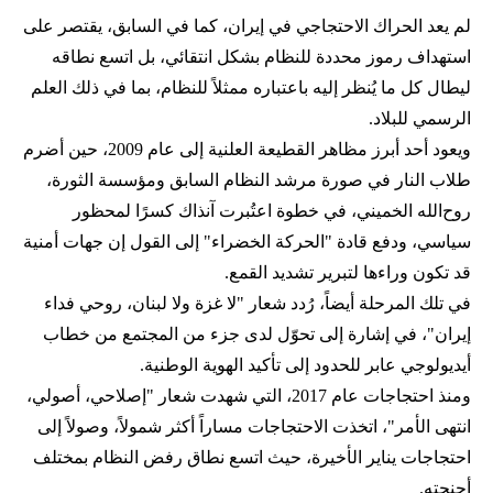
لم يعد الحراك الاحتجاجي في إيران، كما في السابق، يقتصر على
استهداف رموز محددة للنظام بشكل انتقائي، بل اتسع نطاقه
ليطال كل ما يُنظر إليه باعتباره ممثلاً للنظام، بما في ذلك العلم
الرسمي للبلاد.
ويعود أحد أبرز مظاهر القطيعة العلنية إلى عام 2009، حين أضرم
طلاب النار في صورة مرشد النظام السابق ومؤسسة الثورة،
روح‌الله الخميني، في خطوة اعتُبرت آنذاك كسرًا لمحظور
سياسي، ودفع قادة "الحركة الخضراء" إلى القول إن جهات أمنية
قد تكون وراءها لتبرير تشديد القمع.
في تلك المرحلة أيضاً، رُدد شعار "لا غزة ولا لبنان، روحي فداء
إيران"، في إشارة إلى تحوّل لدى جزء من المجتمع من خطاب
أيديولوجي عابر للحدود إلى تأكيد الهوية الوطنية.
ومنذ احتجاجات عام 2017، التي شهدت شعار "إصلاحي، أصولي،
انتهى الأمر"، اتخذت الاحتجاجات مساراً أكثر شمولاً، وصولاً إلى
احتجاجات يناير الأخيرة، حيث اتسع نطاق رفض النظام بمختلف
أجنحته.