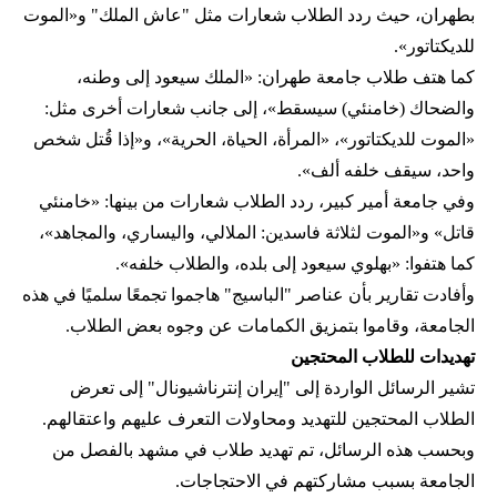
بطهران، حيث ردد الطلاب شعارات مثل "عاش الملك" و«الموت
للديكتاتور».
كما هتف طلاب جامعة طهران: «الملك سيعود إلى وطنه،
والضحاك (خامنئي) سيسقط»، إلى جانب شعارات أخرى مثل:
«الموت للديكتاتور»، «المرأة، الحياة، الحرية»، و«إذا قُتل شخص
واحد، سيقف خلفه ألف».
وفي جامعة أمير كبير، ردد الطلاب شعارات من بينها: «خامنئي
قاتل» و«الموت لثلاثة فاسدين: الملالي، واليساري، والمجاهد»،
كما هتفوا: «بهلوي سيعود إلى بلده، والطلاب خلفه».
وأفادت تقارير بأن عناصر "الباسيج" هاجموا تجمعًا سلميًا في هذه
الجامعة، وقاموا بتمزيق الكمامات عن وجوه بعض الطلاب.
تهديدات للطلاب المحتجين
تشير الرسائل الواردة إلى "إيران إنترناشيونال" إلى تعرض
الطلاب المحتجين للتهديد ومحاولات التعرف عليهم واعتقالهم.
وبحسب هذه الرسائل، تم تهديد طلاب في مشهد بالفصل من
الجامعة بسبب مشاركتهم في الاحتجاجات.