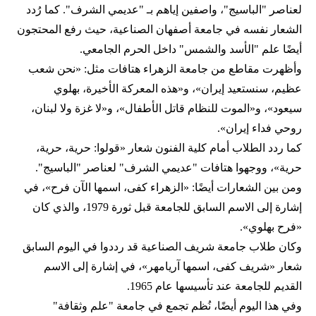
لعناصر "الباسيج"، واصفين إياهم بـ "عديمي الشرف". كما رُدد
الشعار نفسه في جامعة أصفهان الصناعية، حيث رفع المحتجون
أيضًا علم "الأسد والشمس" داخل الحرم الجامعي.
وأظهرت مقاطع من جامعة الزهراء هتافات مثل: «نحن شعب
عظيم، سنستعيد إيران»، و«هذه المعركة الأخيرة، بهلوي
سيعود»، و«الموت للنظام قاتل الأطفال»، و«لا غزة ولا لبنان،
روحي فداء إيران».
كما ردد الطلاب أمام كلية الفنون شعار «قولوا: حرية، حرية،
حرية»، ووجهوا هتافات "عديمي الشرف" لعناصر "الباسيج".
ومن بين الشعارات أيضًا: «الزهراء كفى، اسمها الآن فرح»، في
إشارة إلى الاسم السابق للجامعة قبل ثورة 1979، والذي كان
«فرح بهلوي».
وكان طلاب جامعة شريف الصناعية قد رددوا في اليوم السابق
شعار «شريف كفى، اسمها آريامهر»، في إشارة إلى الاسم
القديم للجامعة عند تأسيسها عام 1965.
وفي هذا اليوم أيضًا، نُظم تجمع في جامعة "علم وثقافة"