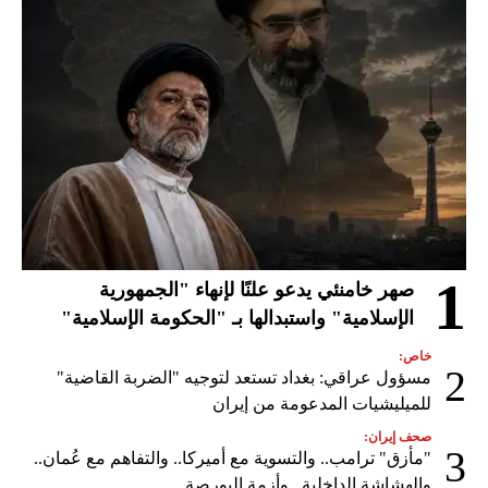
1
صهر خامنئي يدعو علنًا لإنهاء "الجمهورية
الإسلامية" واستبدالها بـ "الحكومة الإسلامية"
خاص:
2
مسؤول عراقي: بغداد تستعد لتوجيه "الضربة القاضية"
للميليشيات المدعومة من إيران
صحف إيران:
3
"مأزق" ترامب.. والتسوية مع أميركا.. والتفاهم مع عُمان..
والهشاشة الداخلية.. وأزمة البورصة