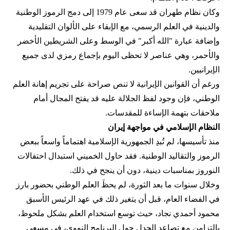
وكان نظام طهران قد سعى عام 1979 إلى دمج الرموز الوطنية
والدينية في العلم الرسمي، مع الإبقاء على الألوان التقليدية
وإضافة عبارة "الله أكبر" في الوسط وعلى الشريطين الأخضر
والأحمر، وهي عناصر لا تحظى اليوم بإجماع رمزي لدى جميع
الإيرانيين.
ورغم أن القوانين الإيرانية لا تنص صراحة على تجريم إهانة العلم
الوطني، فإن وجود لفظ الجلالة عليه قد يفتح المجال أمام
ملاحقات بتهمة الإساءة للمقدسات.
النظام الإسلامي في مواجهة إيران
منذ تأسيسها، لم تُبدِ الجمهورية الإسلامية اهتماماً واسعاً ببعض
الرموز والتقاليد الوطنية. فقد حاول الخميني استبدال احتفالات
النوروز بمناسبات دينية، دون أن ينجح في ذلك.
وخلال سنوات ما بعد الثورة، لم يحظَ العلم الوطني بحضور بارز
في الفضاء العام، قبل أن يتغير ذلك في عهد الرئيس الأسبق
محمود أحمدي‌ نجاد، حيث توسع استخدام العلم بشكل ملحوظ،
بالتزامن مع تصاعد الجدل حول البرنامج النووي، في مسعى