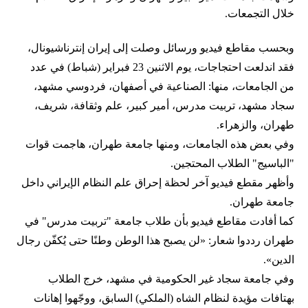
خلال التجمعات.
وبحسب مقاطع فيديو ورسائل وصلت إلى إيران إنترناشيونال،
فقد اندلعت احتجاجات، يوم الاثنين 23 فبراير (شباط) في عدد
من الجامعات، منها: الصناعية في أصفهان، فردوسي مشهد،
سجاد مشهد، تربيت مدرس، أمير كبير، علم وثقافة، شريف،
طهران، والزهراء.
وفي بعض هذه الجامعات، ومنها جامعة طهران، هاجمت قوات
"الباسيج" الطلاب المحتجين.
وأظهر مقطع فيديو آخر لحظة إحراق علم النظام الإيراني داخل
جامعة طهران.
كما أفادت مقاطع فيديو بأن طلاب جامعة "تربيت مدرس" في
طهران رددوا شعار: «لن يصبح هذا الوطن وطنًا حتى يُكفّن رجال
الدين».
وفي جامعة سجاد غير الحكومية في مشهد، خرج الطلاب
بهتافات مؤيدة لنظام الشاه (الملكي) السابق، ووجّهوا إهانات