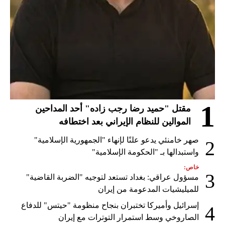
1
مقتل "حميد رضا رجب زاده" أحد المداحين
الموالين للنظام الإيراني بعد اختطافه
صهر خامنئي يدعو علنًا لإنهاء "الجمهورية الإسلامية"
2
واستبدالها بـ "الحكومة الإسلامية"
خاص:
3
مسؤول عراقي: بغداد تستعد لتوجيه "الضربة القاضية"
للميليشيات المدعومة من إيران
إسرائيل وأميركا تختبران بنجاح منظومة "حيتس" للدفاع
4
الصاروخي وسط استمرار التوترات مع إيران