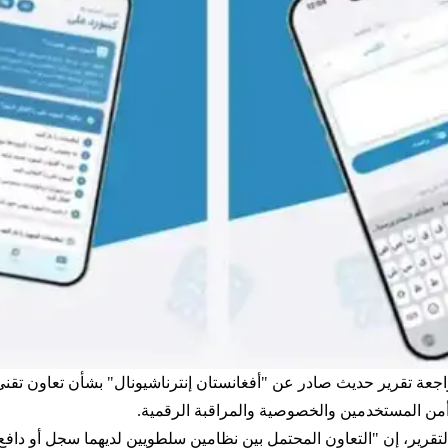
اجعة تقرير حديث صادر عن "أفغانستان إنترناشيونال" بشأن تعاون تقن
أمن المستخدمين والخصوصية والمراقبة الرقمية.
 27 مايو (أيار)، تعليقًا على التقرير، إن "التعاون المحتمل بين نظامين سلطويين لدي