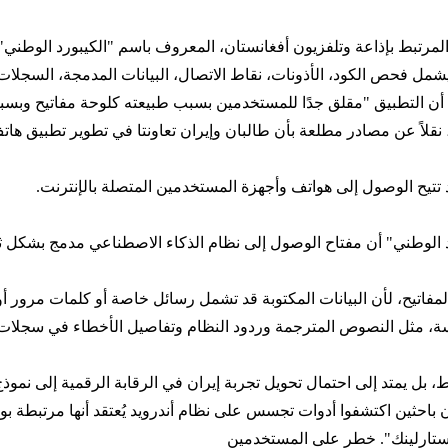
مرتبط بإذاعة وتلفزيون أفغانستان، المعروف باسم "الكيبورد الوطني".
شمل فحص الكود، الأذونات، نقاط الاتصال، البيانات المدمجة، السجلات، و
ى أن التطبيق "مقلق جدًا للمستخدمين بسبب طبيعته كلوحة مفاتيح وبسبب
ستان إنترناشيونال"، في 7 مايو الجاري، نقلاً عن مصادر مطلعة بأن طالبان وإيران تعاونتا ف
تتيح الوصول إلى هواتف وأجهزة المستخدمين المتصلة بالإنترنت.
الوطني" أن مفتاح الوصول إلى نظام الذكاء الاصطناعي مدمج بشكل ثا
اتيح، لأن البيانات المكتوبة قد تشمل رسائل خاصة أو كلمات مرور أو 
اسة، مثل النصوص المترجمة وردود النظام وتفاصيل الأخطاء في سجلات
بل يمتد إلى احتمال تحويل تجربة إيران في الرقابة الرقمية إلى نموذج
موقع "هاكر نيوز" قد أفاد في يوليو (تموز) 2025، بأن باحثين اكتشفوا أدوات تجسس على نظام أندرويد يُ