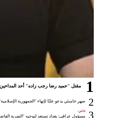
1
مقتل "حميد رضا رجب زاده" أحد المداحين ال
2
صهر خامنئي يدعو علنًا لإنهاء "الجمهورية الإسلامية"
3
خاص:
مسؤول عراقي: بغداد تستعد لتوجيه "الضربة القاضي