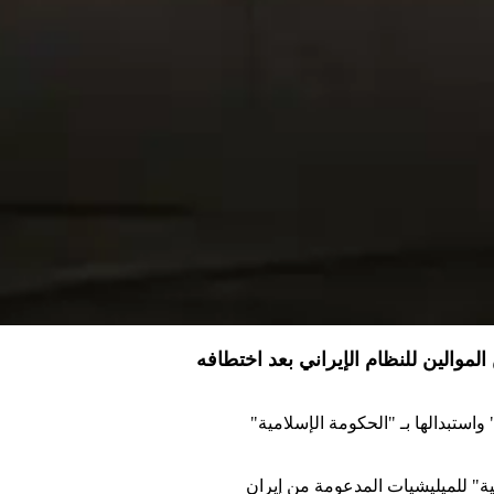
موالين للنظام الإيراني بعد اختطافه
 واستبدالها بـ "الحكومة الإسلامية"
ة" للميليشيات المدعومة من إيران