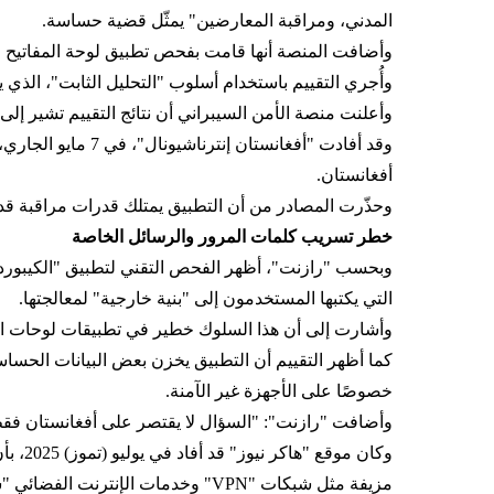
المدني، ومراقبة المعارضين" يمثّل قضية حساسة.
وأضافت المنصة أنها قامت بفحص تطبيق لوحة المفاتيح ال
وأُجري التقييم باستخدام أسلوب "التحليل الثابت"، الذي ي
وأعلنت منصة الأمن السيبراني أن نتائج التقييم تشير إل
وقد أفادت "أفغان
أفغانستان.
وحذّرت المصادر من أن التطبيق يمتلك قدرات مراقبة قد 
خطر تسريب كلمات المرور والرسائل الخاصة
وبحسب "رازنت"، أظهر الفحص التقني لتطبيق "الكيبورد 
التي يكتبها المستخدمون إلى "بنية خارجية" لمعالجتها.
وأشارت إلى أن هذا السلوك خطير في تطبيقات لوحات المف
كما أظهر التقييم أن التطبيق يخزن بعض البيانات الحس
خصوصًا على الأجهزة غير الآمنة.
وأضافت "رازنت": "السؤال لا يقتصر على أفغانستان فقط، 
وكان 
مزيفة مثل شبكات "VPN" وخدمات الإنترنت الفضائي "ستارلينك". خطر على المستخدمين